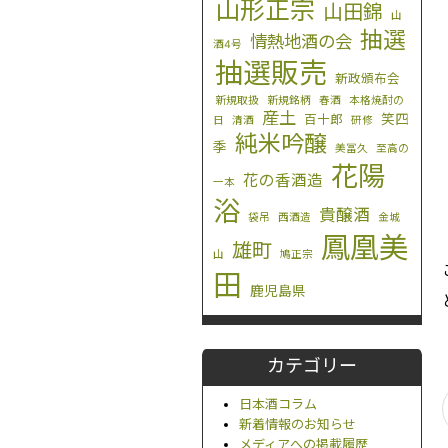
山形正宗
山田錦
山
抽選
情熱地酒の会
酒4号
抽選販売
新政頒布会
新規取扱
新規銘柄
春酒
本格焼酎の
産土
笑四
百十郎
日
清酒
研修
純米吟醸
季
美冨久
至高の
花陽
花の香酒造
一本
浴
貴醸酒
袋吊
西酒造
金城
鳳凰美
雄町
山
鳩正宗
田
鹿児島県
カテゴリー
日本酒コラム
新着情報のお知らせ
メディアへの掲載履歴