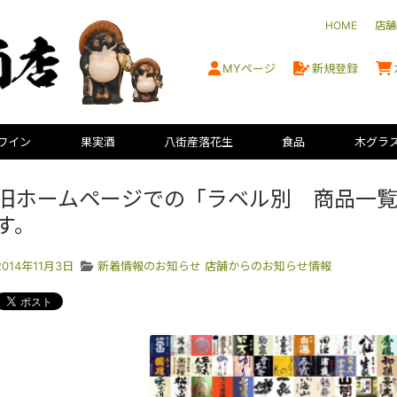
HOME
店舗
MYページ
新規登録
ワイン
果実酒
八街産落花生
食品
木グラ
旧ホームページでの「ラベル別 商品一
す。
2014年11月3日
新着情報のお知らせ
店舗からのお知らせ情報