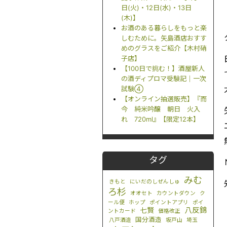
日(火)・12日(水)・13日
(木)】
お酒のある暮らしをもっと楽
しむために。矢島酒店おすす
めのグラスをご紹介【木村硝
子店】
【100日で挑む！】酒屋新人
の酒ディプロマ受験記｜一次
試験④
【オンライン抽選販売】『而
今 純米吟醸 朝日 火入
れ 720ml』【限定12本】
タグ
みむ
きもと
にいだのしぜんしゅ
ろ杉
オオセト
カウントダウン
ク
ール便
ホップ
ポイントアプリ
ポイ
八反錦
七賢
ントカード
価格改正
国分酒造
八戸酒造
坂戸山
埼玉