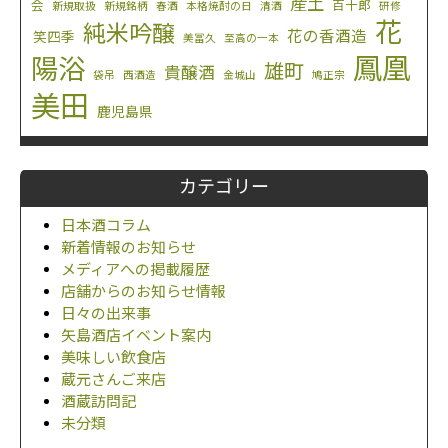
産土
会
百十郎
新規取扱
新規銘柄
春酒
本格焼酎の日
清酒
研修
花
純米吟醸
花の香酒造
笑四季
美冨久
至高の一本
鳳凰
陽浴
雄町
貴醸酒
袋吊
西酒造
金城山
鳩正宗
美田
鹿児島県
カテゴリー
日本酒コラム
新着情報のお知らせ
メディアへの掲載履歴
店舗からのお知らせ情報
日々の出来事
矢島酒店イベント案内
美味しい飲食店
蔵元さんご来店
酒蔵訪問記
未分類