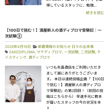
得しているスタッフに、勉強…
続きを読む
【100日で挑む！】酒屋新人の酒ディプロマ受験記｜一
次試験②
2026年4月16日
新着情報のお知らせ
日々の出来事
SAKEDIPLOMA
,
サケディプロマ
,
一次試験
,
二次試験
,
テ
イスティング
,
酒ディプロマ
いつも矢島酒店をご利用いただき
まして誠にありがとうございま
す。 本日は連続投稿企画「【100日
で挑む！】酒屋新人の酒ディプロ
マ受験記」の第2回目！（前回の投
稿はこちらから） 早速手元に教本
が届いたスタッフの今の状況を本
人…