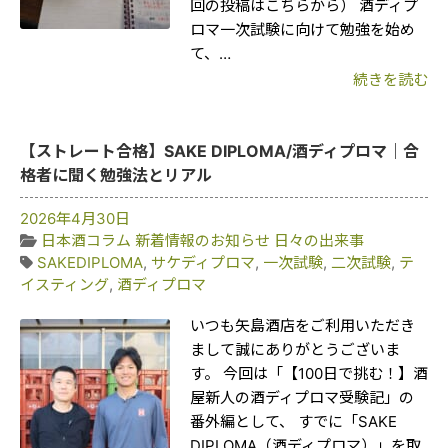
回の投稿はこちらから） 酒ディプ
ロマ一次試験に向けて勉強を始め
て、…
続きを読む
【ストレート合格】SAKE DIPLOMA/酒ディプロマ｜合
格者に聞く勉強法とリアル
2026年4月30日
日本酒コラム
新着情報のお知らせ
日々の出来事
SAKEDIPLOMA
,
サケディプロマ
,
一次試験
,
二次試験
,
テ
イスティング
,
酒ディプロマ
いつも矢島酒店をご利用いただき
まして誠にありがとうございま
す。 今回は「【100日で挑む！】酒
屋新人の酒ディプロマ受験記」の
番外編として、 すでに「SAKE
DIPLOMA（酒ディプロマ）」を取