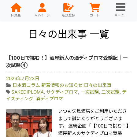
メニュー
HOME
MYページ
新規登録
カート
日々の出来事 一覧
【100日で挑む！】酒屋新人の酒ディプロマ受験記｜一
次試験④
2026年7月23日
日本酒コラム
新着情報のお知らせ
日々の出来事
SAKEDIPLOMA
,
サケディプロマ
,
一次試験
,
二次試験
,
テ
イスティング
,
酒ディプロマ
いつも矢島酒店をご利用いただき
まして誠にありがとうございま
す。 連続企画「【100日で挑む！】
酒屋新人のサケディプロマ受験