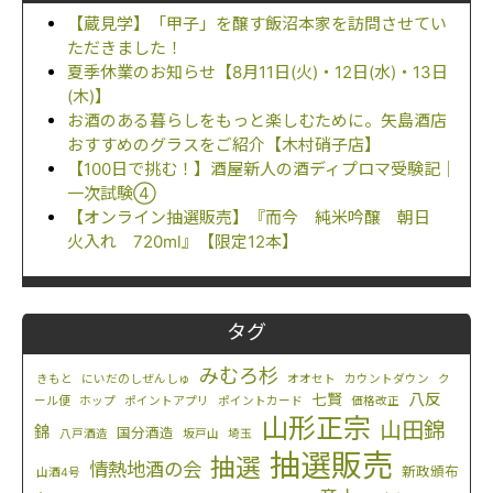
【蔵見学】「甲子」を醸す飯沼本家を訪問させてい
ただきました！
夏季休業のお知らせ【8月11日(火)・12日(水)・13日
(木)】
お酒のある暮らしをもっと楽しむために。矢島酒店
おすすめのグラスをご紹介【木村硝子店】
【100日で挑む！】酒屋新人の酒ディプロマ受験記｜
一次試験④
【オンライン抽選販売】『而今 純米吟醸 朝日
火入れ 720ml』【限定12本】
タグ
みむろ杉
きもと
にいだのしぜんしゅ
オオセト
カウントダウン
ク
八反
七賢
ール便
ホップ
ポイントアプリ
ポイントカード
価格改正
山形正宗
山田錦
錦
国分酒造
八戸酒造
坂戸山
埼玉
抽選販売
抽選
情熱地酒の会
新政頒布
山酒4号