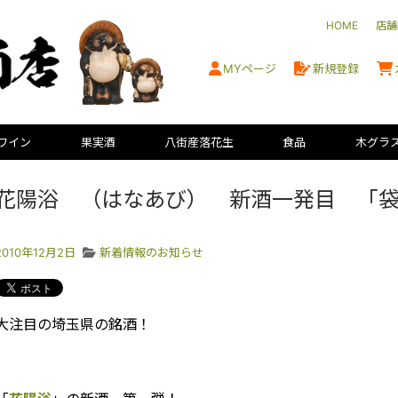
HOME
店舗
MYページ
新規登録
ワイン
果実酒
八街産落花生
食品
木グラ
花陽浴 （はなあび） 新酒一発目 「
2010年12月2日
新着情報のお知らせ
大注目の埼玉県の銘酒！