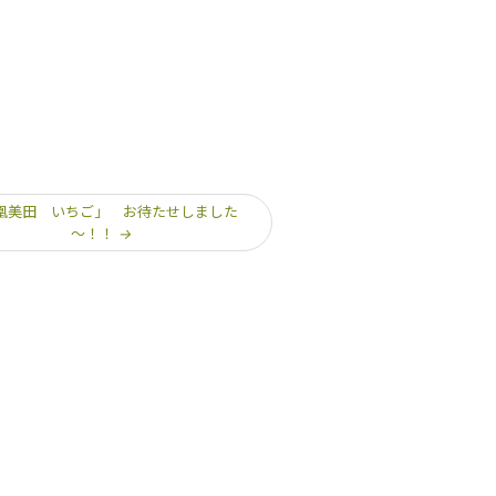
凰美田 いちご」 お待たせしました
～！！
→