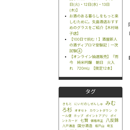
日(火)・12日(水)・13日
(木)】
お酒のある暮らしをもっと楽
しむために。矢島酒店おすす
めのグラスをご紹介【木村硝
子店】
【100日で挑む！】酒屋新人
の酒ディプロマ受験記｜一次
試験④
【オンライン抽選販売】『而
今 純米吟醸 朝日 火入
れ 720ml』【限定12本】
タグ
みむ
きもと
にいだのしぜんしゅ
ろ杉
オオセト
カウントダウン
ク
ール便
ホップ
ポイントアプリ
ポイ
八反錦
七賢
ントカード
価格改正
国分酒造
八戸酒造
坂戸山
埼玉