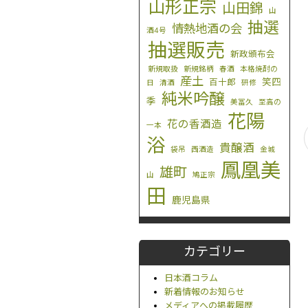
山形正宗
山田錦
山
抽選
情熱地酒の会
酒4号
抽選販売
新政頒布会
新規取扱
新規銘柄
春酒
本格焼酎の
産土
笑四
百十郎
日
清酒
研修
純米吟醸
季
美冨久
至高の
花陽
花の香酒造
一本
浴
貴醸酒
袋吊
西酒造
金城
鳳凰美
雄町
山
鳩正宗
田
鹿児島県
カテゴリー
日本酒コラム
新着情報のお知らせ
メディアへの掲載履歴