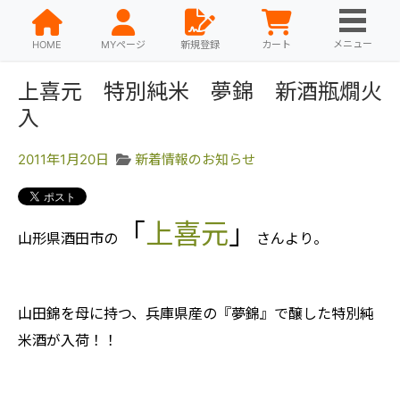
メニュー
HOME
MYページ
新規登録
カート
上喜元 特別純米 夢錦 新酒瓶燗火
入
2011年1月20日
新着情報のお知らせ
「
上喜元
」
山形県酒田市の
さんより。
山田錦を母に持つ、兵庫県産の『夢錦』で醸した特別純
米酒が入荷！！