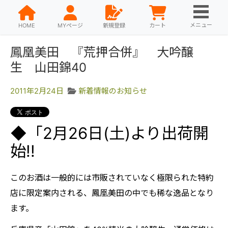
メニュー
HOME
MYページ
新規登録
カート
鳳凰美田 『荒押合併』 大吟醸
生 山田錦40
2011年2月24日
新着情報のお知らせ
◆「2月26日(土)より出荷開
始!!
このお酒は一般的には市販されていなく極限られた特約
店に限定案内される、鳳凰美田の中でも稀な逸品となり
ます。