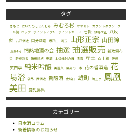
タグ
みむろ杉
きもと
にいだのしぜんしゅ
オオセト
カウントダウン
ク
八反
七賢
ール便
ホップ
ポイントアプリ
ポイントカード
価格改正
山形正宗
山田錦
錦
国分酒造
八戸酒造
坂戸山
埼玉
抽選販売
抽選
情熱地酒の会
新政頒布
山酒4号
産土
会
百十郎
新規取扱
新規銘柄
春酒
本格焼酎の日
清酒
研修
花
純米吟醸
花の香酒造
笑四季
美冨久
至高の一本
鳳凰
陽浴
雄町
貴醸酒
袋吊
西酒造
金城山
鳩正宗
美田
鹿児島県
カテゴリー
日本酒コラム
新着情報のお知らせ