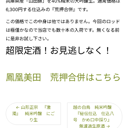
兵庫県産「山田錦」を40%精米の大吟醸生。通常価格は
6,300円する仕込みの『荒押合併』です。
この価格でこの中身は他ではありません。今回のロッド
は極僅かなので当店でも数十本の入荷です。無くなる前
に是非お試し下さい。
超限定酒！お見逃しなく！
鳳凰美田 荒押合併はこちら
←
山形正宗 『激
越の白鳥 純米吟醸
濁』 純米吟醸 にご
『秘伝仕込 仕込八
り生
号 かめ口中採り』
無濾過生原酒
→