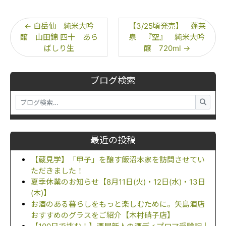
←
白岳仙 純米大吟
【3/25頃発売】 蓬莱
醸 山田錦 四十 あら
泉 『空』 純米大吟
ばしり生
醸 720ml
→
ブログ検索
最近の投稿
【蔵見学】「甲子」を醸す飯沼本家を訪問させてい
ただきました！
夏季休業のお知らせ【8月11日(火)・12日(水)・13日
(木)】
お酒のある暮らしをもっと楽しむために。矢島酒店
おすすめのグラスをご紹介【木村硝子店】