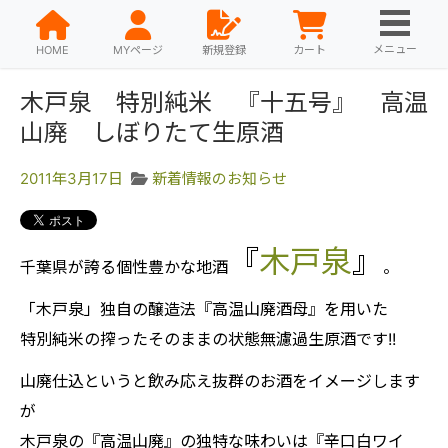
メニュー
HOME
MYページ
新規登録
カート
木戸泉 特別純米 『十五号』 高温
山廃 しぼりたて生原酒
2011年3月17日
新着情報のお知らせ
『
木戸泉
』
千葉県が誇る個性豊かな地酒
。
「木戸泉」独自の醸造法『高温山廃酒母』を用いた
特別純米の搾ったそのままの状態無濾過生原酒です!!
山廃仕込というと飲み応え抜群のお酒をイメージします
が
木戸泉の『高温山廃』の独特な味わいは『辛口白ワイ