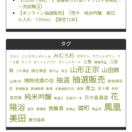
【100日で挑む！】酒屋新人の酒ディプロマ受験記｜
一次試験④
【オンライン抽選販売】『而今 純米吟醸 朝日
火入れ 720ml』【限定12本】
タグ
みむろ杉
きもと
にいだのしぜんしゅ
オオセト
カウントダウン
ク
八反
七賢
ール便
ホップ
ポイントアプリ
ポイントカード
価格改正
山形正宗
山田錦
錦
国分酒造
八戸酒造
坂戸山
埼玉
抽選販売
抽選
情熱地酒の会
新政頒布
山酒4号
産土
会
百十郎
新規取扱
新規銘柄
春酒
本格焼酎の日
清酒
研修
花
純米吟醸
花の香酒造
笑四季
美冨久
至高の一本
鳳凰
陽浴
雄町
貴醸酒
袋吊
西酒造
金城山
鳩正宗
美田
鹿児島県