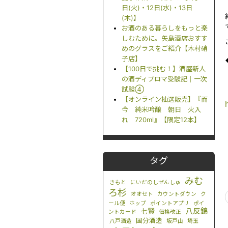
日(火)・12日(水)・13日
(木)】
お酒のある暮らしをもっと楽
しむために。矢島酒店おすす
めのグラスをご紹介【木村硝
子店】
【100日で挑む！】酒屋新人
の酒ディプロマ受験記｜一次
試験④
【オンライン抽選販売】『而
今 純米吟醸 朝日 火入
れ 720ml』【限定12本】
タグ
みむ
きもと
にいだのしぜんしゅ
ろ杉
オオセト
カウントダウン
ク
ール便
ホップ
ポイントアプリ
ポイ
八反錦
七賢
ントカード
価格改正
国分酒造
八戸酒造
坂戸山
埼玉