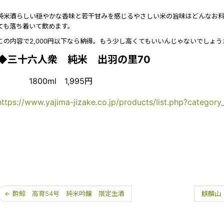
純米酒らしい穏やかな香味と若干甘みを感じるやさしい米の旨味はどんなお料
ても落ち着いて飲めます。
この内容で2,000円以下なら納得。もう少し高くてもいいんじゃないでしょう
◆三十六人衆 純米 出羽の里70
1800ml 1,995円
https://www.yajima-jizake.co.jp/products/list.php?categor
←
酔鯨 高育54号 純米吟醸 限定生酒
麒麟山