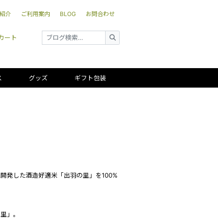
紹介
ご利用案内
BLOG
お問合わせ
カート
ス
グッズ
ギフト包装
開発した酒造好適米「出羽の里」を100%
の里」。