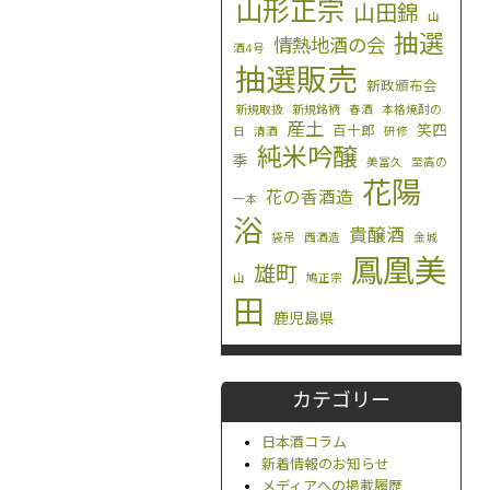
山形正宗
山田錦
山
抽選
情熱地酒の会
酒4号
抽選販売
新政頒布会
新規取扱
新規銘柄
春酒
本格焼酎の
産土
笑四
百十郎
日
清酒
研修
純米吟醸
季
美冨久
至高の
花陽
花の香酒造
一本
浴
貴醸酒
袋吊
西酒造
金城
鳳凰美
雄町
山
鳩正宗
田
鹿児島県
カテゴリー
日本酒コラム
新着情報のお知らせ
メディアへの掲載履歴