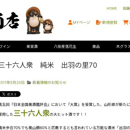
HOME
店舗
MYページ
新規登録
ワイン
果実酒
八街産落花生
食品
木グラ
三十六人衆 純米 出羽の里70
2011年5月20日
新着情報のお知らせ
第五回『日本全国美酒鑑評会』において『大賞』を受賞した、山形県が新たに
三十六人衆
使用した
の大ヒット酒です！！
精米歩合70%でも美山錦60%と匹敵するとも言われている万能な酒米「出羽