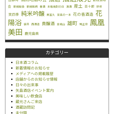
新政頒布
山酒4号
産土
会
百十郎
新規取扱
新規銘柄
春酒
本格焼酎の日
清酒
研修
花
純米吟醸
花の香酒造
笑四季
美冨久
至高の一本
鳳凰
陽浴
雄町
貴醸酒
袋吊
西酒造
金城山
鳩正宗
美田
鹿児島県
カテゴリー
日本酒コラム
新着情報のお知らせ
メディアへの掲載履歴
店舗からのお知らせ情報
日々の出来事
矢島酒店イベント案内
美味しい飲食店
蔵元さんご来店
酒蔵訪問記
未分類