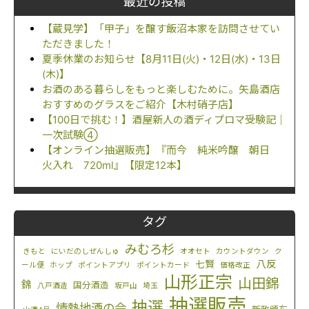
最近の投稿
【蔵見学】「甲子」を醸す飯沼本家を訪問させてい
ただきました！
夏季休業のお知らせ【8月11日(火)・12日(水)・13日
(木)】
お酒のある暮らしをもっと楽しむために。矢島酒店
おすすめのグラスをご紹介【木村硝子店】
【100日で挑む！】酒屋新人の酒ディプロマ受験記｜
一次試験④
【オンライン抽選販売】『而今 純米吟醸 朝日
火入れ 720ml』【限定12本】
タグ
みむろ杉
きもと
にいだのしぜんしゅ
オオセト
カウントダウン
ク
八反
七賢
ール便
ホップ
ポイントアプリ
ポイントカード
価格改正
山形正宗
山田錦
錦
国分酒造
八戸酒造
坂戸山
埼玉
抽選販売
抽選
情熱地酒の会