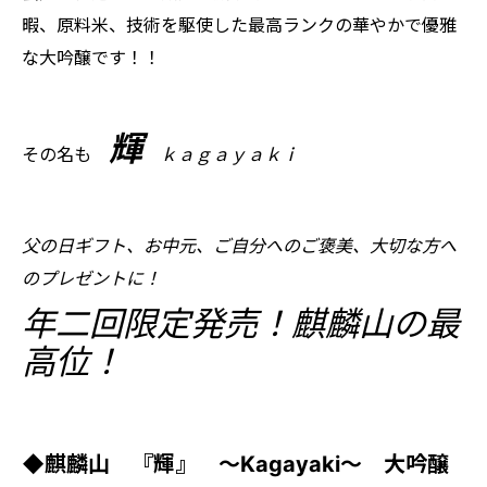
暇、原料米、技術を駆使した最高ランクの華やかで優雅
な大吟醸です！！
輝
その名も
ｋａｇａｙａｋｉ
父の日ギフト、お中元、ご自分へのご褒美、大切な方へ
のプレゼントに！
年二回限定発売！麒麟山の最
高位！
◆麒麟山 『輝』 ～Kagayaki～ 大吟醸