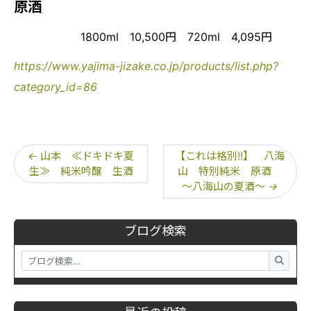
原酒
1800ml 10,500円 720ml 4,095円
https://www.yajima-jizake.co.jp/products/list.php?
category_id=86
←
山本 ≪ドキドキ夏
【これは格別!!】 八海
生≫ 純米吟醸 生酒
山 特別純米 原酒
～八海山の夏酒～
→
ブログ検索