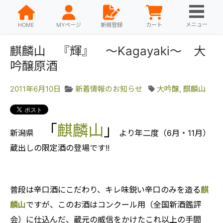
メニュー
HOME
MYページ
新規登録
カート
麒麟山 『輝』 ～Kagayaki～ 大
吟醸原酒
2011年6月10日
新着情報のお知らせ
大吟醸
,
麒麟山
「
麒麟山
」
新潟県
より年二度（6月・11月）
蔵出しの限定酒の登場です!!
普段は辛口酒にこだわり、キレ味鋭い辛口のみを造る
麒
麟山
ですが、このお酒はコンクール用（全国新酒鑑評
会）に仕込んだ、蔵元の威信をかけたこれ以上の手間