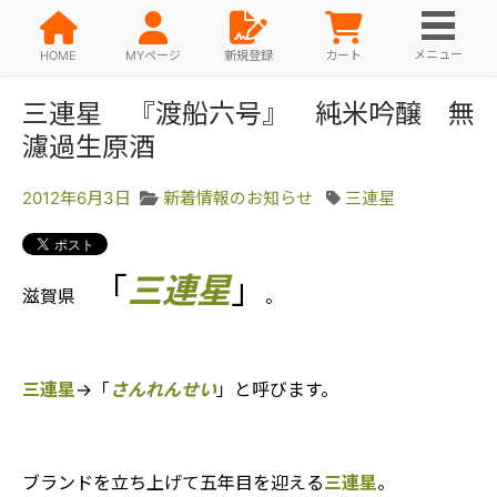
メニュー
HOME
MYページ
新規登録
カート
三連星 『渡船六号』 純米吟醸 無
濾過生原酒
2012年6月3日
新着情報のお知らせ
三連星
「
三連星
」
滋賀県
。
三連星
→「
さんれんせい
」と呼びます。
ブランドを立ち上げて五年目を迎える
三連星
。