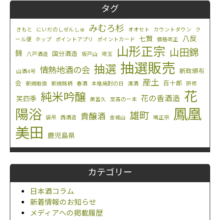
タグ
みむろ杉
きもと
にいだのしぜんしゅ
オオセト
カウントダウン
ク
八反
七賢
ール便
ホップ
ポイントアプリ
ポイントカード
価格改正
山形正宗
山田錦
錦
国分酒造
八戸酒造
坂戸山
埼玉
抽選販売
抽選
情熱地酒の会
新政頒布
山酒4号
産土
会
百十郎
新規取扱
新規銘柄
春酒
本格焼酎の日
清酒
研修
花
純米吟醸
花の香酒造
笑四季
美冨久
至高の一本
鳳凰
陽浴
雄町
貴醸酒
袋吊
西酒造
金城山
鳩正宗
美田
鹿児島県
カテゴリー
日本酒コラム
新着情報のお知らせ
メディアへの掲載履歴