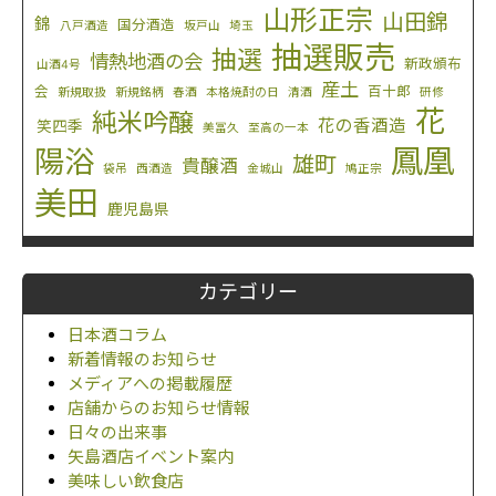
山形正宗
山田錦
錦
国分酒造
八戸酒造
坂戸山
埼玉
抽選販売
抽選
情熱地酒の会
新政頒布
山酒4号
産土
会
百十郎
新規取扱
新規銘柄
春酒
本格焼酎の日
清酒
研修
花
純米吟醸
花の香酒造
笑四季
美冨久
至高の一本
鳳凰
陽浴
雄町
貴醸酒
袋吊
西酒造
金城山
鳩正宗
美田
鹿児島県
カテゴリー
日本酒コラム
新着情報のお知らせ
メディアへの掲載履歴
店舗からのお知らせ情報
日々の出来事
矢島酒店イベント案内
美味しい飲食店