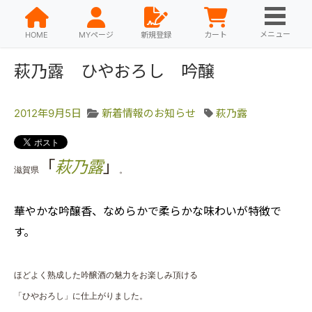
メニュー
HOME
MYページ
新規登録
カート
萩乃露 ひやおろし 吟醸
2012年9月5日
新着情報のお知らせ
萩乃露
「
萩乃露
」
滋賀県
。
華やかな吟醸香、なめらかで柔らかな味わいが特徴で
す。
ほどよく熟成した吟醸酒の魅力をお楽しみ頂ける
「ひやおろし」に仕上がりました。