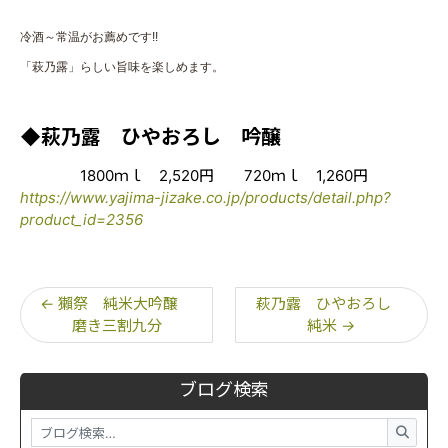
冷酒～常温がお薦めです!!
「萩乃露」らしい旨味を楽しめます。
◆萩乃露 ひやおろし 吟醸
1800ｍｌ 2,520円 720ｍｌ 1,260円
https://www.yajima-jizake.co.jp/products/detail.php?
product_id=2356
←
獺祭 純米大吟醸
萩乃露 ひやおろし
磨き三割九分
純米
→
ブログ検索