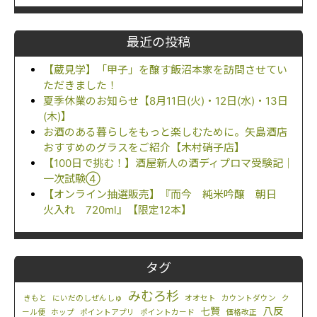
最近の投稿
【蔵見学】「甲子」を醸す飯沼本家を訪問させてい
ただきました！
夏季休業のお知らせ【8月11日(火)・12日(水)・13日
(木)】
お酒のある暮らしをもっと楽しむために。矢島酒店
おすすめのグラスをご紹介【木村硝子店】
【100日で挑む！】酒屋新人の酒ディプロマ受験記｜
一次試験④
【オンライン抽選販売】『而今 純米吟醸 朝日
火入れ 720ml』【限定12本】
タグ
みむろ杉
きもと
にいだのしぜんしゅ
オオセト
カウントダウン
ク
八反
七賢
ール便
ホップ
ポイントアプリ
ポイントカード
価格改正