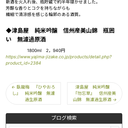
新酒を火入れ後、瓶貯蔵で約半年寝かせました。
芳醇な香りとコクを持ちながらも
繊細で清涼感を感じる輪郭のある酒質。
◆津島屋 純米吟醸 信州産美山錦 瓶囲
い 無濾過原酒
1800ml 2，940円
https://www.yajima-jizake.co.jp/products/detail.php?
product_id=2384
←
臥龍梅 『ひやおろ
津島屋 純米吟醸
し』 純米吟醸 無濾
『勿忘草』 信州産美
過生原酒
山錦 無濾過生原酒
→
ブログ検索