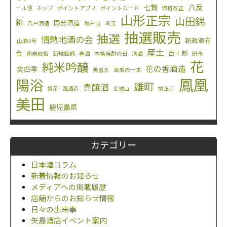
八反
七賢
ール便
ホップ
ポイントアプリ
ポイントカード
価格改正
山形正宗
山田錦
錦
国分酒造
八戸酒造
坂戸山
埼玉
抽選販売
抽選
情熱地酒の会
新政頒布
山酒4号
産土
会
百十郎
新規取扱
新規銘柄
春酒
本格焼酎の日
清酒
研修
花
純米吟醸
花の香酒造
笑四季
美冨久
至高の一本
鳳凰
陽浴
雄町
貴醸酒
袋吊
西酒造
金城山
鳩正宗
美田
鹿児島県
カテゴリー
日本酒コラム
新着情報のお知らせ
メディアへの掲載履歴
店舗からのお知らせ情報
日々の出来事
矢島酒店イベント案内