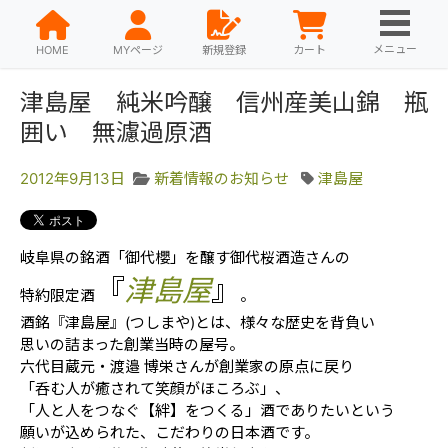
メニュー
HOME
MYページ
新規登録
カート
津島屋 純米吟醸 信州産美山錦 瓶
囲い 無濾過原酒
2012年9月13日
新着情報のお知らせ
津島屋
岐阜県の銘酒「御代櫻」を醸す御代桜酒造さんの
『
津島屋
』
特約限定酒
。
酒銘『津島屋』(つしまや)とは、様々な歴史を背負い
思いの詰まった創業当時の屋号。
六代目蔵元・渡邉 博栄さんが創業家の原点に戻り
「呑む人が癒されて笑顔がほころぶ」、
「人と人をつなぐ【絆】をつくる」酒でありたいという
願いが込められた、こだわりの日本酒です。