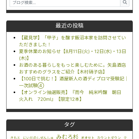
最近の投稿
【蔵見学】「甲子」を醸す飯沼本家を訪問させてい
ただきました！
夏季休業のお知らせ【8月11日(火)・12日(水)・13日
(木)】
お酒のある暮らしをもっと楽しむために。矢島酒店
おすすめのグラスをご紹介【木村硝子店】
【100日で挑む！】酒屋新人の酒ディプロマ受験記｜
一次試験④
【オンライン抽選販売】『而今 純米吟醸 朝日
火入れ 720ml』【限定12本】
タグ
みむろ杉
きもと
にいだのしぜんしゅ
オオセト
カウントダウン
ク