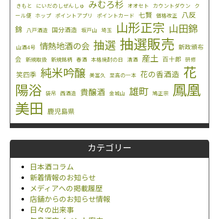
みむろ杉
きもと
にいだのしぜんしゅ
オオセト
カウントダウン
ク
八反
七賢
ール便
ホップ
ポイントアプリ
ポイントカード
価格改正
山形正宗
山田錦
錦
国分酒造
八戸酒造
坂戸山
埼玉
抽選販売
抽選
情熱地酒の会
新政頒布
山酒4号
産土
会
百十郎
新規取扱
新規銘柄
春酒
本格焼酎の日
清酒
研修
花
純米吟醸
花の香酒造
笑四季
美冨久
至高の一本
鳳凰
陽浴
雄町
貴醸酒
袋吊
西酒造
金城山
鳩正宗
美田
鹿児島県
カテゴリー
日本酒コラム
新着情報のお知らせ
メディアへの掲載履歴
店舗からのお知らせ情報
日々の出来事