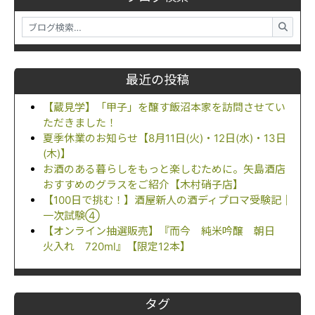
最近の投稿
【蔵見学】「甲子」を醸す飯沼本家を訪問させてい
ただきました！
夏季休業のお知らせ【8月11日(火)・12日(水)・13日
(木)】
お酒のある暮らしをもっと楽しむために。矢島酒店
おすすめのグラスをご紹介【木村硝子店】
【100日で挑む！】酒屋新人の酒ディプロマ受験記｜
一次試験④
【オンライン抽選販売】『而今 純米吟醸 朝日
火入れ 720ml』【限定12本】
タグ