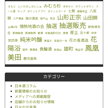
みむろ杉
きもと
にいだのしぜんしゅ
オオセト
カウントダウン
ク
八反
七賢
ール便
ホップ
ポイントアプリ
ポイントカード
価格改正
山形正宗
山田錦
錦
国分酒造
八戸酒造
坂戸山
埼玉
抽選販売
抽選
情熱地酒の会
新政頒布
山酒4号
産土
会
百十郎
新規取扱
新規銘柄
春酒
本格焼酎の日
清酒
研修
花
純米吟醸
花の香酒造
笑四季
美冨久
至高の一本
鳳凰
陽浴
雄町
貴醸酒
袋吊
西酒造
金城山
鳩正宗
美田
鹿児島県
カテゴリー
日本酒コラム
新着情報のお知らせ
メディアへの掲載履歴
店舗からのお知らせ情報
日々の出来事