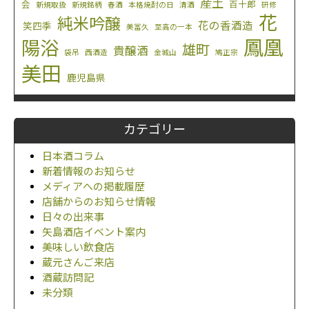
産土
会
百十郎
新規取扱
新規銘柄
春酒
本格焼酎の日
清酒
研修
花
純米吟醸
花の香酒造
笑四季
美冨久
至高の一本
鳳凰
陽浴
雄町
貴醸酒
袋吊
西酒造
金城山
鳩正宗
美田
鹿児島県
カテゴリー
日本酒コラム
新着情報のお知らせ
メディアへの掲載履歴
店舗からのお知らせ情報
日々の出来事
矢島酒店イベント案内
美味しい飲食店
蔵元さんご来店
酒蔵訪問記
未分類