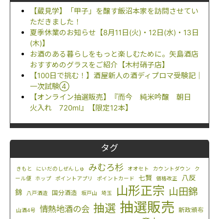
【蔵見学】「甲子」を醸す飯沼本家を訪問させてい
ただきました！
夏季休業のお知らせ【8月11日(火)・12日(水)・13日
(木)】
お酒のある暮らしをもっと楽しむために。矢島酒店
おすすめのグラスをご紹介【木村硝子店】
【100日で挑む！】酒屋新人の酒ディプロマ受験記｜
一次試験④
【オンライン抽選販売】『而今 純米吟醸 朝日
火入れ 720ml』【限定12本】
タグ
みむろ杉
きもと
にいだのしぜんしゅ
オオセト
カウントダウン
ク
八反
七賢
ール便
ホップ
ポイントアプリ
ポイントカード
価格改正
山形正宗
山田錦
錦
国分酒造
八戸酒造
坂戸山
埼玉
抽選販売
抽選
情熱地酒の会
新政頒布
山酒4号