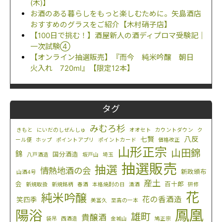
(木)】
お酒のある暮らしをもっと楽しむために。矢島酒店
おすすめのグラスをご紹介【木村硝子店】
【100日で挑む！】酒屋新人の酒ディプロマ受験記｜
一次試験④
【オンライン抽選販売】『而今 純米吟醸 朝日
火入れ 720ml』【限定12本】
タグ
みむろ杉
きもと
にいだのしぜんしゅ
オオセト
カウントダウン
ク
八反
七賢
ール便
ホップ
ポイントアプリ
ポイントカード
価格改正
山形正宗
山田錦
錦
国分酒造
八戸酒造
坂戸山
埼玉
抽選販売
抽選
情熱地酒の会
新政頒布
山酒4号
産土
会
百十郎
新規取扱
新規銘柄
春酒
本格焼酎の日
清酒
研修
花
純米吟醸
花の香酒造
笑四季
美冨久
至高の一本
鳳凰
陽浴
雄町
貴醸酒
袋吊
西酒造
金城山
鳩正宗