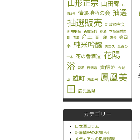
山形正宗
山田錦
山
抽選
情熱地酒の会
酒4号
抽選販売
新政頒布会
新規取扱
新規銘柄
春酒
本格焼酎の
産土
笑四
百十郎
日
清酒
研修
純米吟醸
季
美冨久
至高の
花陽
花の香酒造
一本
浴
貴醸酒
袋吊
西酒造
金城
鳳凰美
雄町
山
鳩正宗
田
鹿児島県
カテゴリー
日本酒コラム
新着情報のお知らせ
メディアへの掲載履歴