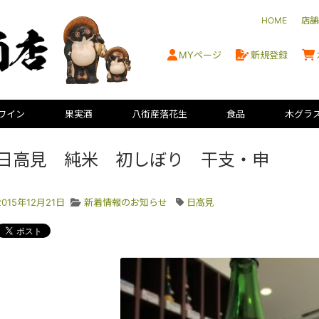
HOME
店舗
MYページ
新規登録
ワイン
果実酒
八街産落花生
食品
木グラ
日高見 純米 初しぼり 干支・申
2015年12月21日
新着情報のお知らせ
日高見