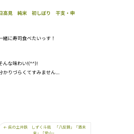
日高見 純米 初しぼり 干支・申
一緒に寿司食べたいっす！
そんな味わい!(^^)!
分かりづらくてすみません…
←
呉の土井鉄 しずく斗瓶 「八反錦」「酒未
来」「愛山」