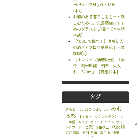
日(火)・12日(水)・13日
(木)】
お酒のある暮らしをもっと楽
しむために。矢島酒店おすす
めのグラスをご紹介【木村硝
子店】
【100日で挑む！】酒屋新人
の酒ディプロマ受験記｜一次
試験④
【オンライン抽選販売】『而
今 純米吟醸 朝日 火入
れ 720ml』【限定12本】
タグ
みむ
きもと
にいだのしぜんしゅ
ろ杉
オオセト
カウントダウン
ク
ール便
ホップ
ポイントアプリ
ポイ
八反錦
七賢
ントカード
価格改正
国分酒造
八戸酒造
坂戸山
埼玉