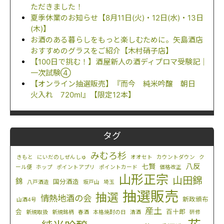
ただきました！
夏季休業のお知らせ【8月11日(火)・12日(水)・13日
(木)】
お酒のある暮らしをもっと楽しむために。矢島酒店
おすすめのグラスをご紹介【木村硝子店】
【100日で挑む！】酒屋新人の酒ディプロマ受験記｜
一次試験④
【オンライン抽選販売】『而今 純米吟醸 朝日
火入れ 720ml』【限定12本】
タグ
みむろ杉
きもと
にいだのしぜんしゅ
オオセト
カウントダウン
ク
八反
七賢
ール便
ホップ
ポイントアプリ
ポイントカード
価格改正
山形正宗
山田錦
錦
国分酒造
八戸酒造
坂戸山
埼玉
抽選販売
抽選
情熱地酒の会
新政頒布
山酒4号
産土
会
百十郎
新規取扱
新規銘柄
春酒
本格焼酎の日
清酒
研修