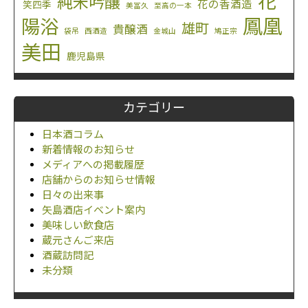
花
純米吟醸
花の香酒造
笑四季
美冨久
至高の一本
鳳凰
陽浴
雄町
貴醸酒
袋吊
西酒造
金城山
鳩正宗
美田
鹿児島県
カテゴリー
日本酒コラム
新着情報のお知らせ
メディアへの掲載履歴
店舗からのお知らせ情報
日々の出来事
矢島酒店イベント案内
美味しい飲食店
蔵元さんご来店
酒蔵訪問記
未分類