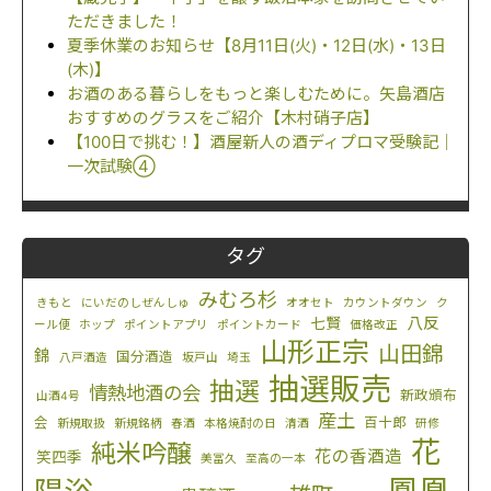
ただきました！
夏季休業のお知らせ【8月11日(火)・12日(水)・13日
(木)】
お酒のある暮らしをもっと楽しむために。矢島酒店
おすすめのグラスをご紹介【木村硝子店】
【100日で挑む！】酒屋新人の酒ディプロマ受験記｜
一次試験④
タグ
みむろ杉
きもと
にいだのしぜんしゅ
オオセト
カウントダウン
ク
八反
七賢
ール便
ホップ
ポイントアプリ
ポイントカード
価格改正
山形正宗
山田錦
錦
国分酒造
八戸酒造
坂戸山
埼玉
抽選販売
抽選
情熱地酒の会
新政頒布
山酒4号
産土
会
百十郎
新規取扱
新規銘柄
春酒
本格焼酎の日
清酒
研修
花
純米吟醸
花の香酒造
笑四季
美冨久
至高の一本