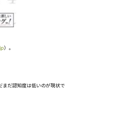
jp
）。
だまだ認知度は低いのが現状で