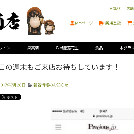
HOME
店舗
MYページ
新規登録
ワイン
果実酒
八街産落花生
食品
木グラ
この週末もご来店お待ちしています！
2017年7月28日
新着情報のお知らせ