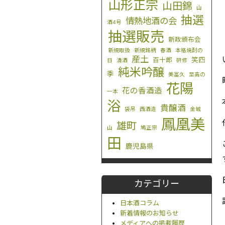
山形正宗
山田錦
山
抽選
情熱地酒の会
酒4号
抽選販売
新政頒布会
新規取扱
新規銘柄
春酒
本格焼酎の
産土
笑四
百十郎
日
清酒
研修
純米吟醸
季
美冨久
至高の
花陽
花の香酒造
一本
浴
貴醸酒
袋吊
西酒造
金城
鳳凰美
雄町
山
鳩正宗
田
鹿児島県
カテゴリー
日本酒コラム
新着情報のお知らせ
メディアへの掲載履歴