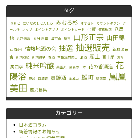
タグ
みむろ杉
きもと
にいだのしぜんしゅ
オオセト
カウントダウン
ク
八反
七賢
ール便
ホップ
ポイントアプリ
ポイントカード
価格改正
山形正宗
山田錦
錦
国分酒造
八戸酒造
坂戸山
埼玉
抽選販売
抽選
情熱地酒の会
新政頒布
山酒4号
産土
会
百十郎
新規取扱
新規銘柄
春酒
本格焼酎の日
清酒
研修
花
純米吟醸
花の香酒造
笑四季
美冨久
至高の一本
鳳凰
陽浴
雄町
貴醸酒
袋吊
西酒造
金城山
鳩正宗
美田
鹿児島県
カテゴリー
日本酒コラム
新着情報のお知らせ