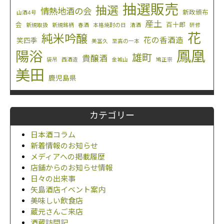
抽選販売
抽選
情熱地酒の会
新政頒布
山酒4号
産土
会
百十郎
新規取扱
新規銘柄
春酒
本格焼酎の日
清酒
研修
花
純米吟醸
花の香酒造
笑四季
美冨久
至高の一本
鳳凰
陽浴
雄町
貴醸酒
袋吊
西酒造
金城山
鳩正宗
美田
鹿児島県
カテゴリー
日本酒コラム
新着情報のお知らせ
メディアへの掲載履歴
店舗からのお知らせ情報
日々の出来事
矢島酒店イベント案内
美味しい飲食店
蔵元さんご来店
酒蔵訪問記