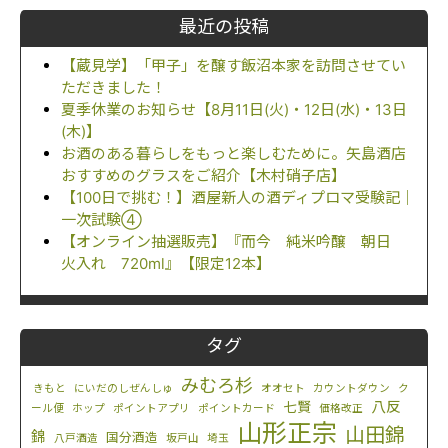
最近の投稿
【蔵見学】「甲子」を醸す飯沼本家を訪問させてい
ただきました！
夏季休業のお知らせ【8月11日(火)・12日(水)・13日
(木)】
お酒のある暮らしをもっと楽しむために。矢島酒店
おすすめのグラスをご紹介【木村硝子店】
【100日で挑む！】酒屋新人の酒ディプロマ受験記｜
一次試験④
【オンライン抽選販売】『而今 純米吟醸 朝日
火入れ 720ml』【限定12本】
タグ
みむろ杉
きもと
にいだのしぜんしゅ
オオセト
カウントダウン
ク
八反
七賢
ール便
ホップ
ポイントアプリ
ポイントカード
価格改正
山形正宗
山田錦
錦
国分酒造
八戸酒造
坂戸山
埼玉