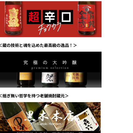
＜蔵の技術と魂を込めた最高級の逸品！＞
＜揺ぎ無い哲学を持つ老舗焼酎蔵元＞