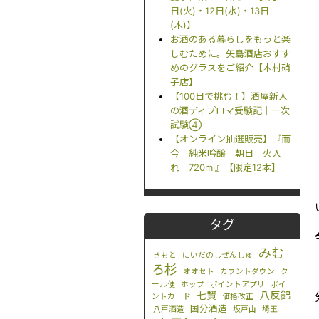
日(火)・12日(水)・13日
(木)】
お酒のある暮らしをもっと楽
しむために。矢島酒店おすす
めのグラスをご紹介【木村硝
子店】
【100日で挑む！】酒屋新人
の酒ディプロマ受験記｜一次
試験④
【オンライン抽選販売】『而
今 純米吟醸 朝日 火入
れ 720ml』【限定12本】
タグ
みむ
きもと
にいだのしぜんしゅ
ろ杉
オオセト
カウントダウン
ク
ール便
ホップ
ポイントアプリ
ポイ
八反錦
七賢
ントカード
価格改正
国分酒造
八戸酒造
坂戸山
埼玉