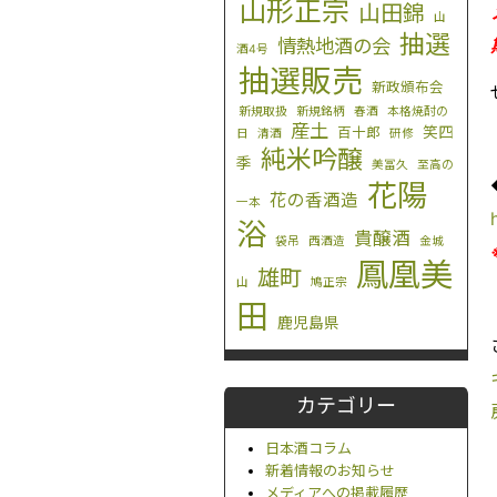
山形正宗
山田錦
山
抽選
情熱地酒の会
酒4号
抽選販売
新政頒布会
新規取扱
新規銘柄
春酒
本格焼酎の
産土
笑四
百十郎
日
清酒
研修
純米吟醸
季
美冨久
至高の
花陽
花の香酒造
一本
浴
貴醸酒
袋吊
西酒造
金城
鳳凰美
雄町
山
鳩正宗
田
鹿児島県
カテゴリー
日本酒コラム
新着情報のお知らせ
メディアへの掲載履歴