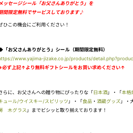
メッセージシール「お父さんありがとう」を
期間限定無料でサービスしております♪
ぜひこの機会にご利用ください！
◆「お父さんありがとう」シール（期間限定無料）
https://www.yajima-jizake.co.jp/products/detail.php?prod
※必ず上記↑より無料ギフトシールをお買い求めください↑
さらに、お父さんへの贈り物にぴったりな「
日本酒
」・「
本格
キュール/ウイスキー/スピリッツ
」・「
食品
・
酒蔵グッズ
」・
房 木グラス
」までビシッと取り揃えております！