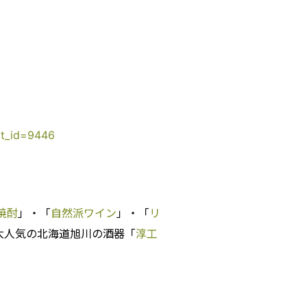
uct_id=9446
焼酎
」・「
自然派ワイン
」・「
リ
大人気の北海道旭川の酒器「
淳工