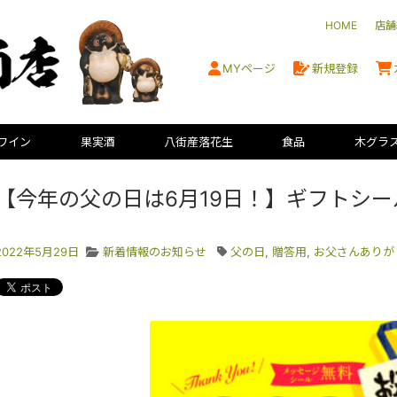
HOME
店舗
MYページ
新規登録
ワイン
果実酒
八街産落花生
食品
木グラ
【今年の父の日は6月19日！】ギフトシ
2022年5月29日
新着情報のお知らせ
父の日
,
贈答用
,
お父さんありが