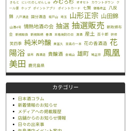
みむろ杉
きもと
にいだのしぜんしゅ
オオセト
カウントダウン
ク
八反
七賢
ール便
ホップ
ポイントアプリ
ポイントカード
価格改正
山形正宗
山田錦
錦
国分酒造
八戸酒造
坂戸山
埼玉
抽選販売
抽選
情熱地酒の会
新政頒布
山酒4号
産土
会
百十郎
新規取扱
新規銘柄
春酒
本格焼酎の日
清酒
研修
花
純米吟醸
花の香酒造
笑四季
美冨久
至高の一本
鳳凰
陽浴
雄町
貴醸酒
袋吊
西酒造
金城山
鳩正宗
美田
鹿児島県
カテゴリー
日本酒コラム
新着情報のお知らせ
メディアへの掲載履歴
店舗からのお知らせ情報
日々の出来事
矢島酒店イベント案内