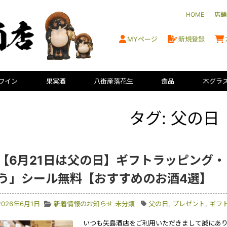
HOME
店舗
MYページ
新規登録
ワイン
果実酒
八街産落花生
食品
木グラ
タグ: 父の日
【6月21日は父の日】ギフトラッピング
う」シール無料【おすすめのお酒4選】
2026年6月1日
新着情報のお知らせ
未分類
父の日
,
プレゼント
,
ギフ
いつも矢島酒店をご利用いただきまして誠にあり