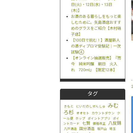
日(火)・12日(水)・13日
(木)】
お酒のある暮らしをもっと楽
しむために。矢島酒店おすす
めのグラスをご紹介【木村硝
子店】
【100日で挑む！】酒屋新人
の酒ディプロマ受験記｜一次
試験④
【オンライン抽選販売】『而
今 純米吟醸 朝日 火入
れ 720ml』【限定12本】
タグ
みむ
きもと
にいだのしぜんしゅ
ろ杉
オオセト
カウントダウン
ク
ール便
ホップ
ポイントアプリ
ポイ
八反錦
七賢
ントカード
価格改正
国分酒造
八戸酒造
坂戸山
埼玉