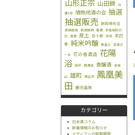
山形正宗
山田錦
山
抽選
情熱地酒の会
酒4号
抽選販売
新政頒布会
新規取扱
新規銘柄
春酒
本格焼酎の
産土
笑四
百十郎
日
清酒
研修
純米吟醸
季
美冨久
至高の
花陽
花の香酒造
一本
浴
貴醸酒
袋吊
西酒造
金城
鳳凰美
雄町
山
鳩正宗
田
鹿児島県
カテゴリー
日本酒コラム
新着情報のお知らせ
メディアへの掲載履歴