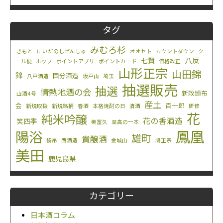
タグ
みむろ杉
きもと
にいだのしぜんしゅ
オオセト
カウントダウン
ク
八反
七賢
ール便
ホップ
ポイントアプリ
ポイントカード
価格改正
山形正宗
山田錦
錦
国分酒造
八戸酒造
坂戸山
埼玉
抽選販売
抽選
情熱地酒の会
新政頒布
山酒4号
産土
会
百十郎
新規取扱
新規銘柄
春酒
本格焼酎の日
清酒
研修
花
純米吟醸
花の香酒造
笑四季
美冨久
至高の一本
鳳凰
陽浴
雄町
貴醸酒
袋吊
西酒造
金城山
鳩正宗
美田
鹿児島県
カテゴリー
日本酒コラム