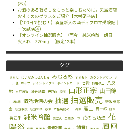
(木)】
お酒のある暮らしをもっと楽しむために。矢島酒店
おすすめのグラスをご紹介【木村硝子店】
【100日で挑む！】酒屋新人の酒ディプロマ受験記｜
一次試験④
【オンライン抽選販売】『而今 純米吟醸 朝日
火入れ 720ml』【限定12本】
タグ
みむろ杉
きもと
にいだのしぜんしゅ
オオセト
カウントダウン
ク
八反
七賢
ール便
ホップ
ポイントアプリ
ポイントカード
価格改正
山形正宗
山田錦
錦
国分酒造
八戸酒造
坂戸山
埼玉
抽選販売
抽選
情熱地酒の会
新政頒布
山酒4号
産土
会
百十郎
新規取扱
新規銘柄
春酒
本格焼酎の日
清酒
研修
花
純米吟醸
花の香酒造
笑四季
美冨久
至高の一本
鳳凰
陽浴
雄町
貴醸酒