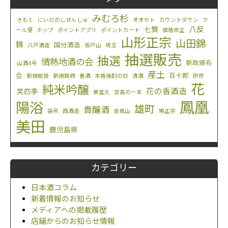
みむろ杉
きもと
にいだのしぜんしゅ
オオセト
カウントダウン
ク
八反
七賢
ール便
ホップ
ポイントアプリ
ポイントカード
価格改正
山形正宗
山田錦
錦
国分酒造
八戸酒造
坂戸山
埼玉
抽選販売
抽選
情熱地酒の会
新政頒布
山酒4号
産土
会
百十郎
新規取扱
新規銘柄
春酒
本格焼酎の日
清酒
研修
花
純米吟醸
花の香酒造
笑四季
美冨久
至高の一本
鳳凰
陽浴
雄町
貴醸酒
袋吊
西酒造
金城山
鳩正宗
美田
鹿児島県
カテゴリー
日本酒コラム
新着情報のお知らせ
メディアへの掲載履歴
店舗からのお知らせ情報