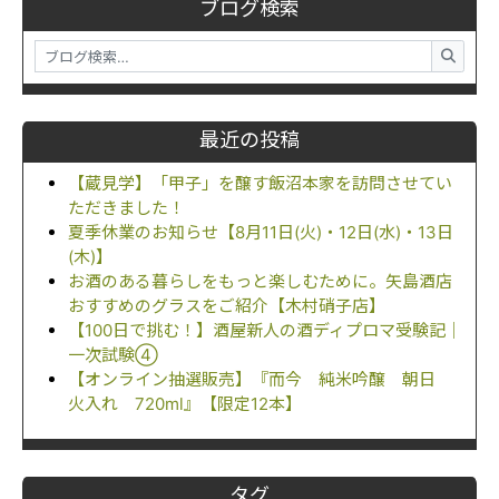
ブログ検索
最近の投稿
【蔵見学】「甲子」を醸す飯沼本家を訪問させてい
ただきました！
夏季休業のお知らせ【8月11日(火)・12日(水)・13日
(木)】
お酒のある暮らしをもっと楽しむために。矢島酒店
おすすめのグラスをご紹介【木村硝子店】
【100日で挑む！】酒屋新人の酒ディプロマ受験記｜
一次試験④
【オンライン抽選販売】『而今 純米吟醸 朝日
火入れ 720ml』【限定12本】
タグ