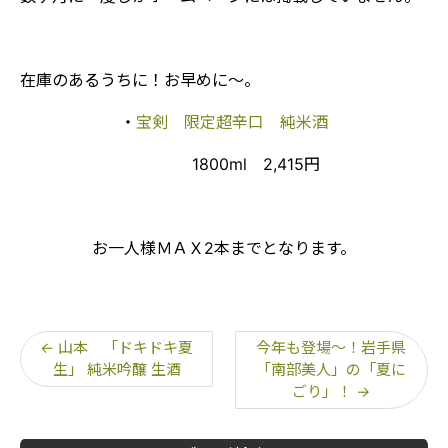
在庫のあるうちに！お早めに～。
・
宝剣 限定超辛口 純米酒
1800ml 2,415円
お一人様ＭＡＸ2本までとなります。
←
山本 「ドキドキ夏
今年も登場～！岩手県
生」 純米吟醸 生酒
「南部美人」の「夏に
ごり」！
→