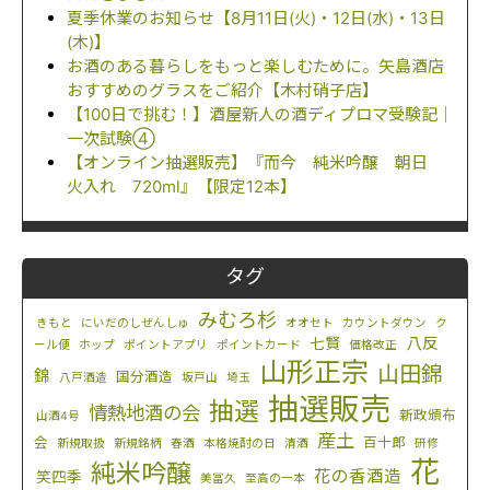
夏季休業のお知らせ【8月11日(火)・12日(水)・13日
(木)】
お酒のある暮らしをもっと楽しむために。矢島酒店
おすすめのグラスをご紹介【木村硝子店】
【100日で挑む！】酒屋新人の酒ディプロマ受験記｜
一次試験④
【オンライン抽選販売】『而今 純米吟醸 朝日
火入れ 720ml』【限定12本】
タグ
みむろ杉
きもと
にいだのしぜんしゅ
オオセト
カウントダウン
ク
八反
七賢
ール便
ホップ
ポイントアプリ
ポイントカード
価格改正
山形正宗
山田錦
錦
国分酒造
八戸酒造
坂戸山
埼玉
抽選販売
抽選
情熱地酒の会
新政頒布
山酒4号
産土
会
百十郎
新規取扱
新規銘柄
春酒
本格焼酎の日
清酒
研修
花
純米吟醸
花の香酒造
笑四季
美冨久
至高の一本