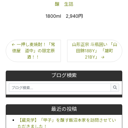
醸 生詰
1800ml 2,940円
←
一押し麦焼酎！「常
山形正宗 斗瓶囲い 「山
徳屋 道中」の限定原
田錦18BY」 「雄町
酒！！
21BY」
→
ブログ検索
最近の投稿
【蔵見学】「甲子」を醸す飯沼本家を訪問させてい
ただきました！