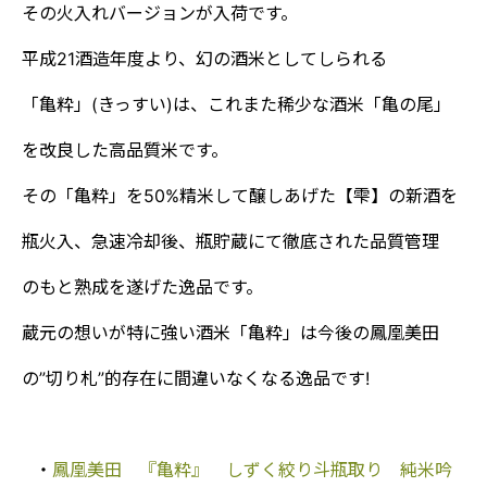
その火入れバージョンが入荷です。
平成21酒造年度より、幻の酒米としてしられる
「亀粋」(きっすい)は、これまた稀少な酒米「亀の尾」
を改良した高品質米です。
その「亀粋」を50%精米して醸しあげた【雫】の新酒を
瓶火入、急速冷却後、瓶貯蔵にて徹底された品質管理
のもと熟成を遂げた逸品です。
蔵元の想いが特に強い酒米「亀粋」は今後の鳳凰美田
の”切り札”的存在に間違いなくなる逸品です!
・
鳳凰美田 『亀粋』 しずく絞り斗瓶取り 純米吟