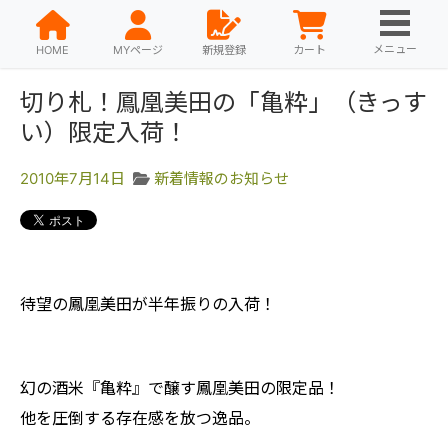
メニュー
HOME
MYページ
新規登録
カート
切り札！鳳凰美田の「亀粋」（きっす
い）限定入荷！
2010年7月14日
新着情報のお知らせ
待望の鳳凰美田が半年振りの入荷！
幻の酒米『亀粋』で醸す鳳凰美田の限定品！
他を圧倒する存在感を放つ逸品。