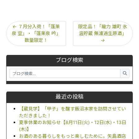
←
７月分入荷！「蓬莱
限定品！「龍力 雄町 氷
泉 空」・「蓬莱泉 吟」
温貯蔵 無濾過生原酒」
数量限定！
→
ブログ検索
最近の投稿
【蔵見学】「甲子」を醸す飯沼本家を訪問させてい
ただきました！
夏季休業のお知らせ【8月11日(火)・12日(水)・13日
(木)】
お酒のある暮らしをもっと楽しむために。矢島酒店