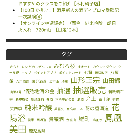
おすすめのグラスをご紹介【木村硝子店】
【100日で挑む！】酒屋新人の酒ディプロマ受験記｜
一次試験④
【オンライン抽選販売】『而今 純米吟醸 朝日
火入れ 720ml』【限定12本】
タグ
みむろ杉
きもと
にいだのしぜんしゅ
オオセト
カウントダウン
ク
八反
七賢
ール便
ホップ
ポイントアプリ
ポイントカード
価格改正
山形正宗
山田錦
錦
国分酒造
八戸酒造
坂戸山
埼玉
抽選販売
抽選
情熱地酒の会
新政頒布
山酒4号
産土
会
百十郎
新規取扱
新規銘柄
春酒
本格焼酎の日
清酒
研修
花
純米吟醸
花の香酒造
笑四季
美冨久
至高の一本
鳳凰
陽浴
雄町
貴醸酒
袋吊
西酒造
金城山
鳩正宗
美田
鹿児島県