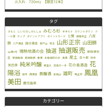
火入れ 720ml』【限定12本】
タグ
みむろ杉
きもと
にいだのしぜんしゅ
オオセト
カウントダウン
ク
八反
七賢
ール便
ホップ
ポイントアプリ
ポイントカード
価格改正
山形正宗
山田錦
錦
国分酒造
八戸酒造
坂戸山
埼玉
抽選販売
抽選
情熱地酒の会
新政頒布
山酒4号
産土
会
百十郎
新規取扱
新規銘柄
春酒
本格焼酎の日
清酒
研修
花
純米吟醸
花の香酒造
笑四季
美冨久
至高の一本
鳳凰
陽浴
雄町
貴醸酒
袋吊
西酒造
金城山
鳩正宗
美田
鹿児島県
カテゴリー