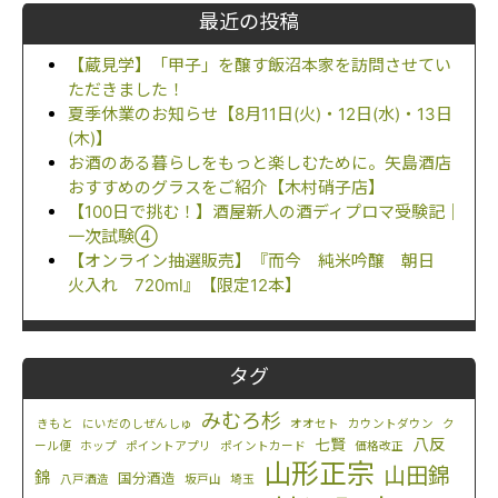
最近の投稿
【蔵見学】「甲子」を醸す飯沼本家を訪問させてい
ただきました！
夏季休業のお知らせ【8月11日(火)・12日(水)・13日
(木)】
お酒のある暮らしをもっと楽しむために。矢島酒店
おすすめのグラスをご紹介【木村硝子店】
【100日で挑む！】酒屋新人の酒ディプロマ受験記｜
一次試験④
【オンライン抽選販売】『而今 純米吟醸 朝日
火入れ 720ml』【限定12本】
タグ
みむろ杉
きもと
にいだのしぜんしゅ
オオセト
カウントダウン
ク
八反
七賢
ール便
ホップ
ポイントアプリ
ポイントカード
価格改正
山形正宗
山田錦
錦
国分酒造
八戸酒造
坂戸山
埼玉