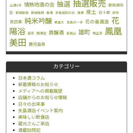
抽選販売
抽選
情熱地酒の会
新政頒布
山酒4号
産土
会
百十郎
新規取扱
新規銘柄
春酒
本格焼酎の日
清酒
研修
花
純米吟醸
花の香酒造
笑四季
美冨久
至高の一本
鳳凰
陽浴
雄町
貴醸酒
袋吊
西酒造
金城山
鳩正宗
美田
鹿児島県
カテゴリー
日本酒コラム
新着情報のお知らせ
メディアへの掲載履歴
店舗からのお知らせ情報
日々の出来事
矢島酒店イベント案内
美味しい飲食店
蔵元さんご来店
酒蔵訪問記