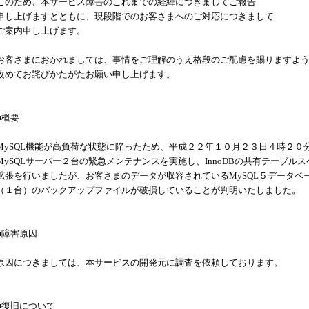
このため、本サービス障害のこれまでの経緯につきましてご報告
申し上げますとともに、現段階でのお客さまへのご対応につきまして
ご案内申し上げます。
お客さまにおかれましては、事情をご理解のうえ格段のご配慮を賜りますよ
改めてお詫びかたがたお願い申し上げます。
■概要
MySQL
機能が高負荷な状態に陥ったため、平成２２年１０月２３日４時２０
MySQL
サーバー２台の緊急メンテナンスを実施し、
InnoDB
の共有テーブルス
拡張を行いましたが、お客さまのデータが収容されている
MySQL
５データベ
（１台）のバックアップファイルが破損していることが判明いたしました。
■障害原因
原因につきましては、本サービスの開発元に調査を依頼しております。
■復旧について