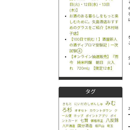
日(火)・12日(水)・13日
(木)】
お酒のある暮らしをもっと楽
しむために。矢島酒店おすす
めのグラスをご紹介【木村硝
子店】
【100日で挑む！】酒屋新人
の酒ディプロマ受験記｜一次
試験④
【オンライン抽選販売】『而
今 純米吟醸 朝日 火入
れ 720ml』【限定12本】
タグ
みむ
きもと
にいだのしぜんしゅ
ろ杉
オオセト
カウントダウン
ク
ール便
ホップ
ポイントアプリ
ポイ
八反錦
七賢
ントカード
価格改正
国分酒造
八戸酒造
坂戸山
埼玉