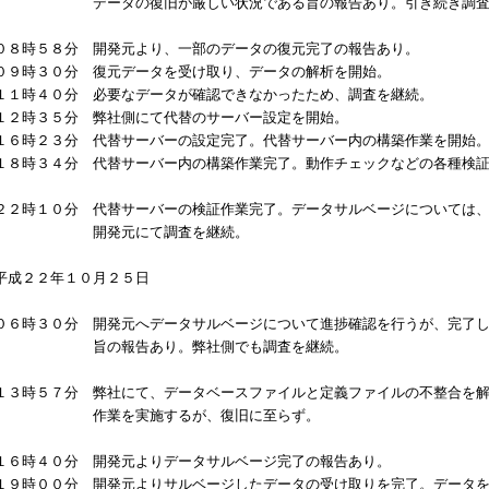
データの復旧が厳しい状況である旨の報告あり。引き続き調査
０８時５８分 開発元より、一部のデータの復元完了の報告あり。
０９時３０分 復元データを受け取り、データの解析を開始。
１１時４０分 必要なデータが確認できなかったため、調査を継続。
１２時３５分 弊社側にて代替のサーバー設定を開始。
１６時２３分 代替サーバーの設定完了。代替サーバー内の構築作業を開始
１８時３４分 代替サーバー内の構築作業完了。動作チェックなどの各種検
２２時１０分 代替サーバーの検証作業完了。データサルベージについては
開発元にて調査を継続。
平成２２年１０月２５日
０６時３０分 開発元へデータサルベージについて進捗確認を行うが、完了
旨の報告あり。弊社側でも調査を継続。
１３時５７分 弊社にて、データベースファイルと定義ファイルの不整合を
作業を実施するが、復旧に至らず。
１６時４０分 開発元よりデータサルベージ完了の報告あり。
１９時００分 開発元よりサルベージしたデータの受け取りを完了。データ