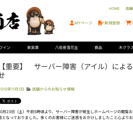
HOME
店舗
MYページ
新規登録
ワイン
果実酒
八街産落花生
食品
木グラ
【重要】 サーバー障害（アイル）によ
せ
2010年11月1日
店舗からのお知らせ情報
10月23日（土）午前5時頃より、サーバー障害が発生しホームページの閲覧
態となっておりました。多くのお客様にご迷惑をおかけしましたこと心よりお