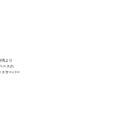
う
分頃より
ペースの
ースサーバー