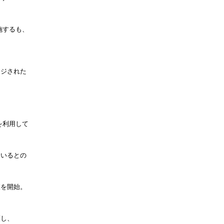
施するも、
。
ージされた
を利用して
ているとの
査を開始。
渡し、