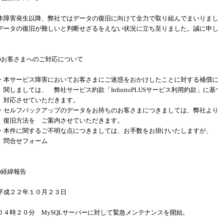
本障害発生以降、弊社ではデータの復旧に向けて全力で取り組んでまいりま
データの復旧が難しいと判断せざるをえない状況に立ち至りました。誠に申
■お客さまへのご対応について
・本サービス障害においてお客さまにご迷惑をおかけしたことに対する補償
関しましては、 弊社サービス約款「
InfinitoPLUS
サービス利用約款」に基
対応させていただきます。
・セルフバックアップのデータをお持ちのお客さまにつきましては、弊社よ
復旧方法を ご案内させていただきます。
・本件に関するご不明な点につきましては、お手数をお掛けいたしますが、
問合せフォーム
■経緯報告
平成２２年１０月２３日
０４時２０分
MySQL
サーバーに対して緊急メンテナンスを開始。