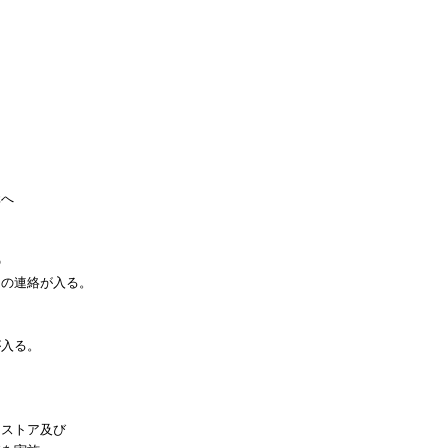
、
へ
の
連絡が入る。
、
入る。
リストア及び