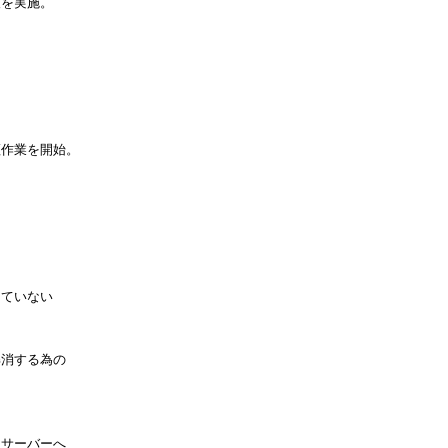
を実施。
。
証作業を開始。
、
していない
解消する為の
をサーバーへ