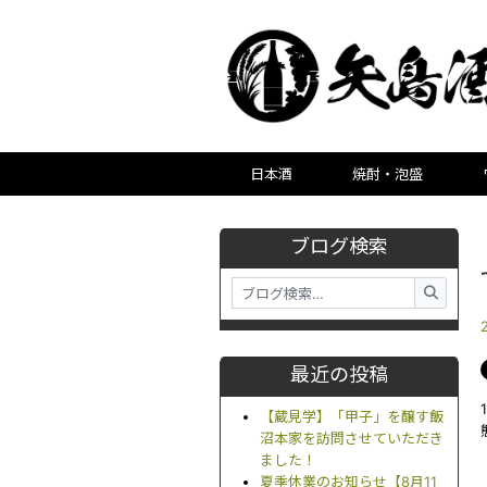
日本酒
焼酎・泡盛
ブログ検索
最近の投稿
【蔵見学】「甲子」を醸す飯
沼本家を訪問させていただき
ました！
夏季休業のお知らせ【8月11