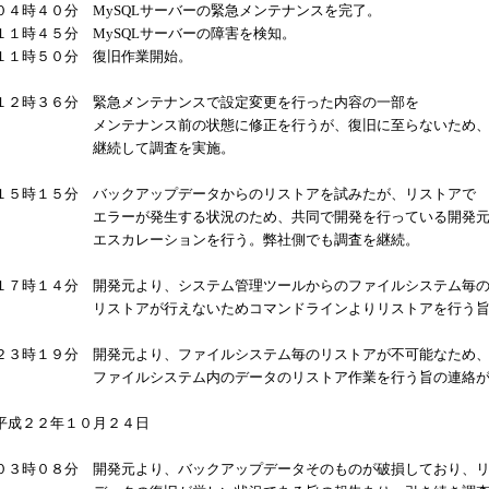
０４時４０分
MySQL
サーバーの緊急メンテナンスを完了。
１１時４５分
MySQL
サーバーの障害を検知。
１１時５０分 復旧作業開始。
１２時３６分 緊急メンテナンスで設定変更を行った内容の一部を
メンテナンス前の状態に修正を行うが、復旧に至らないため
継続して調査を実施。
１５時１５分 バックアップデータからのリストアを試みたが、リストアで
エラーが発生する状況のため、共同で開発を行っている開発元
エスカレーションを行う。弊社側でも調査を継続。
１７時１４分 開発元より、システム管理ツールからのファイルシステム毎
リストアが行えないためコマンドラインよりリストアを行う旨の
２３時１９分 開発元より、ファイルシステム毎のリストアが不可能なため
ファイルシステム内のデータのリストア作業を行う旨の連絡が
平成２２年１０月２４日
０３時０８分 開発元より、バックアップデータそのものが破損しており、