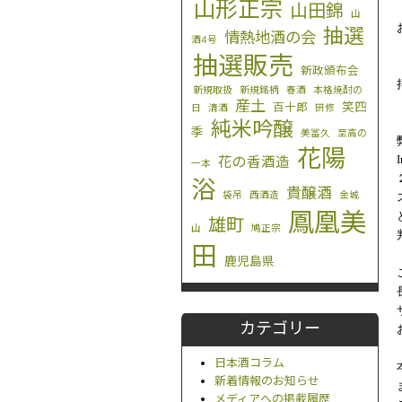
山形正宗
山田錦
山
抽選
情熱地酒の会
酒4号
抽選販売
新政頒布会
新規取扱
新規銘柄
春酒
本格焼酎の
産土
笑四
百十郎
日
清酒
研修
純米吟醸
季
美冨久
至高の
花陽
花の香酒造
一本
浴
貴醸酒
袋吊
西酒造
金城
鳳凰美
雄町
山
鳩正宗
田
鹿児島県
カテゴリー
日本酒コラム
新着情報のお知らせ
メディアへの掲載履歴