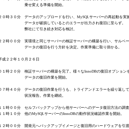
乗せ変える準備を開始。
２０時３０分 データのアップロードを行い、
MySQL
サーバーの再起動を実
データが破損しているとのエラーが出力され復旧に至らず
弊社にて引き続き対応を検討。
２２時００分 実環境と同じサーバーの検証サーバーの構築を行い、サルベ
データの復旧を行う方針を決定。作業準備に取り掛かる。
平成２２年１０月２６日
０１時２０分 検証サーバーの構築を完了。様々な
InnoDB
の復旧オプション
データの復旧作業を開始。
０７時４０分 データの復旧作業を行うも、トライアンドエラーを繰り返し
状況報告。作業を継続。
１１時００分 セルフバックアップから他サーバーへのデータ復旧方法の調
１１時１０分 他の
MySQL
サーバーの
InnoDB
の動作状況確認作業を開始。
１２時００分 開発元へバックアップイメージと復旧用のハードウェアを引