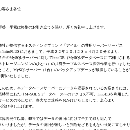
お客さま各位
拝啓 平素は格別のお引き立てを賜り、厚くお礼申し上げます。
弊社が提供するホスティングブランド「アイル」の共用サーバーサービス
InfinitoPLUS
におきまして、平成２２年１０月２３日４時２０分頃より、
２台の
MySQL
サーバーに対して
InnoDB
（
MySQL
データベースにて利用される
ストレージエンジンのひとつ）の共有テーブルスペース拡張作業を行いまし
ところ、
MySQL
サーバー（
1
台）のバックアップデータが破損していることが
判明いたしました。
このため、本データベースサーバーにデータを収容されているお客さまには
長時間にわたり
MySQL
５データベースへのアクセス不可、
InnoDB
を利用した
サービスの停止など、多大なご迷惑をおかけいたしまして、衷心より
お詫び申し上げます。
本障害発生以降、弊社ではデータの復旧に向けて全力で取り組んで
まいりましたが、データの復旧が難しいと判断せざるをえない状況に立ち至