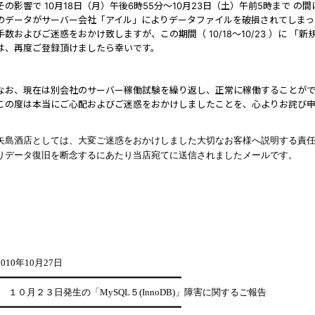
その影響で 10月18日（月）午後6時55分～10月23日（土）午前5時まで の
のデータがサーバー会社「アイル」によりデータファイルを破損されてしまっ
手数およびご迷惑をおかけ致しますが、この期間（ 10/18～10/23 ）に 
は、再度ご登録頂けましたら幸いです。
なお、現在は別会社のサーバー稼働試験を繰り返し、正常に稼働することが
この度は本当にご心配およびご迷惑をおかけしましたことを、心よりお詫び
矢島酒店としては、大変ご迷惑をおかけしました大切なお客様へ説明する責
りデータ復旧を断念するにあたり当店宛てに送信されましたメールです。
2010
年
10
月
27
日
━━━━━━━━━━━━━━━━━━━━━━━━━━━━━━━━━
１０月２３日発生の「
MySQL
５
(InnoDB)
」障害に関するご報告
━━━━━━━━━━━━━━━━━━━━━━━━━━━━━━━━━