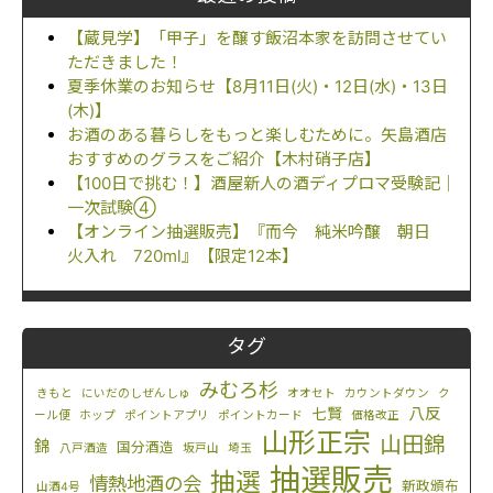
【蔵見学】「甲子」を醸す飯沼本家を訪問させてい
ただきました！
夏季休業のお知らせ【8月11日(火)・12日(水)・13日
(木)】
お酒のある暮らしをもっと楽しむために。矢島酒店
おすすめのグラスをご紹介【木村硝子店】
【100日で挑む！】酒屋新人の酒ディプロマ受験記｜
一次試験④
【オンライン抽選販売】『而今 純米吟醸 朝日
火入れ 720ml』【限定12本】
タグ
みむろ杉
きもと
にいだのしぜんしゅ
オオセト
カウントダウン
ク
八反
七賢
ール便
ホップ
ポイントアプリ
ポイントカード
価格改正
山形正宗
山田錦
錦
国分酒造
八戸酒造
坂戸山
埼玉
抽選販売
抽選
情熱地酒の会
新政頒布
山酒4号