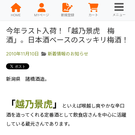
メニュー
HOME
MYページ
新規登録
カート
今年ラスト入荷！「越乃景虎 梅
酒」。日本酒ベースのスッキリ梅酒！
2010年11月10日
新着情報のお知らせ
新潟県 諸橋酒造。
「
越乃景虎
」
といえば喉越し爽やかな辛口
酒を造ってくれる定番酒として飲食店さんを中心に活躍
している蔵元さんであります。