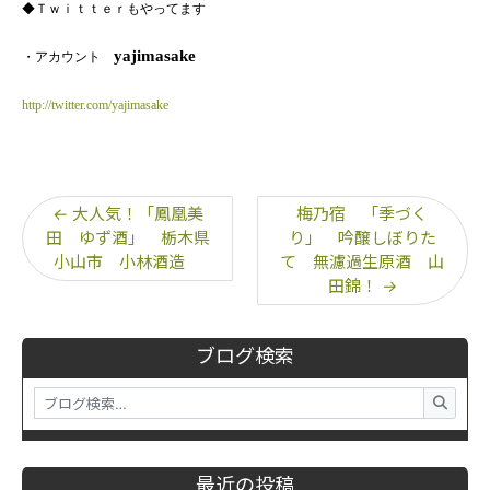
◆Ｔｗｉｔｔｅｒもやってます
yajimasake
・アカウント
http://twitter.com/yajimasake
←
大人気！「鳳凰美
梅乃宿 「季づく
田 ゆず酒」 栃木県
り」 吟醸しぼりた
小山市 小林酒造
て 無濾過生原酒 山
田錦！
→
ブログ検索
最近の投稿