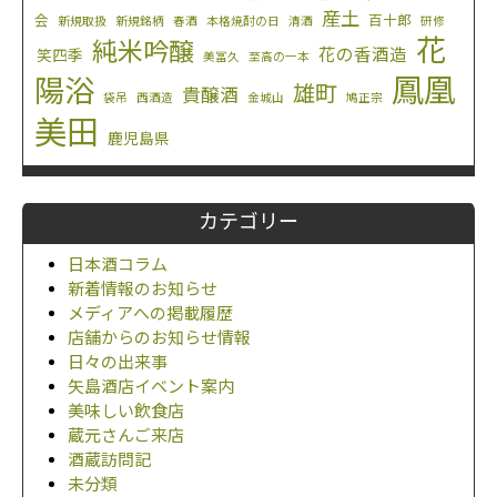
産土
会
百十郎
新規取扱
新規銘柄
春酒
本格焼酎の日
清酒
研修
花
純米吟醸
花の香酒造
笑四季
美冨久
至高の一本
鳳凰
陽浴
雄町
貴醸酒
袋吊
西酒造
金城山
鳩正宗
美田
鹿児島県
カテゴリー
日本酒コラム
新着情報のお知らせ
メディアへの掲載履歴
店舗からのお知らせ情報
日々の出来事
矢島酒店イベント案内
美味しい飲食店
蔵元さんご来店
酒蔵訪問記
未分類