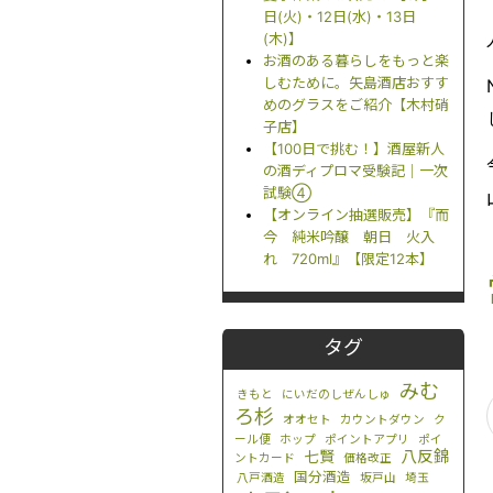
日(火)・12日(水)・13日
(木)】
お酒のある暮らしをもっと楽
しむために。矢島酒店おすす
めのグラスをご紹介【木村硝
子店】
【100日で挑む！】酒屋新人
の酒ディプロマ受験記｜一次
試験④
【オンライン抽選販売】『而
今 純米吟醸 朝日 火入
れ 720ml』【限定12本】
タグ
みむ
きもと
にいだのしぜんしゅ
ろ杉
オオセト
カウントダウン
ク
ール便
ホップ
ポイントアプリ
ポイ
八反錦
七賢
ントカード
価格改正
国分酒造
八戸酒造
坂戸山
埼玉