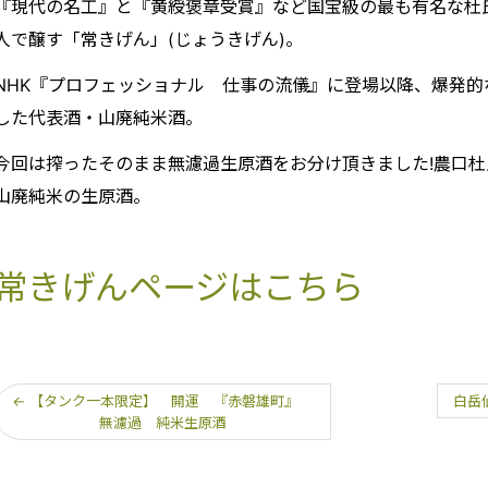
『現代の名工』と『黄綬褒章受賞』など国宝級の最も有名な杜
人で醸す「常きげん」(じょうきげん)。
NHK『プロフェッショナル 仕事の流儀』に登場以降、爆発
した代表酒・山廃純米酒。
今回は搾ったそのまま無濾過生原酒をお分け頂きました!農口
山廃純米の生原酒。
常きげんページはこちら
←
【タンク一本限定】 開運 『赤磐雄町』
白岳
無濾過 純米生原酒