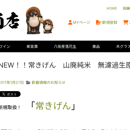
HOME
店舗
MYページ
新規登録
ワイン
果実酒
八街産落花生
食品
木グラ
NEW！！常きげん 山廃純米 無濾過生
2011年1月27日
新着情報のお知らせ
「
常きげん
」
新規取扱！