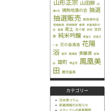
山形正宗
山田錦
山
抽選
情熱地酒の会
酒4号
抽選販売
新政頒布会
新規取扱
新規銘柄
春酒
本格焼酎の
産土
笑四
百十郎
日
清酒
研修
純米吟醸
季
美冨久
至高の
花陽
花の香酒造
一本
浴
貴醸酒
袋吊
西酒造
金城
鳳凰美
雄町
山
鳩正宗
田
鹿児島県
カテゴリー
日本酒コラム
新着情報のお知らせ
メディアへの掲載履歴