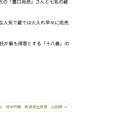
氏の『農口尚彦』さんと七名の蔵
的な人気で蔵では火入れ早々に完売
杜氏が最も得意とする「十八番」の
仙 純米吟醸 無濾過生原酒 山田錦
→