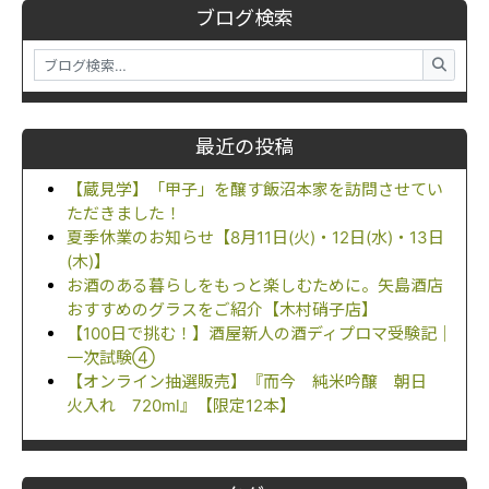
ブログ検索
最近の投稿
【蔵見学】「甲子」を醸す飯沼本家を訪問させてい
ただきました！
夏季休業のお知らせ【8月11日(火)・12日(水)・13日
(木)】
お酒のある暮らしをもっと楽しむために。矢島酒店
おすすめのグラスをご紹介【木村硝子店】
【100日で挑む！】酒屋新人の酒ディプロマ受験記｜
一次試験④
【オンライン抽選販売】『而今 純米吟醸 朝日
火入れ 720ml』【限定12本】