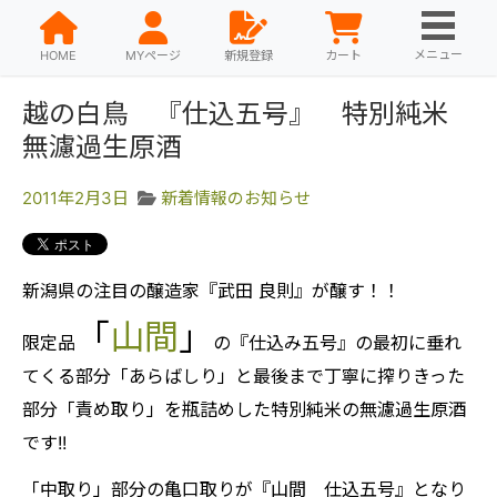
メニュー
HOME
MYページ
新規登録
カート
越の白鳥 『仕込五号』 特別純米
無濾過生原酒
2011年2月3日
新着情報のお知らせ
新潟県の注目の醸造家『武田 良則』が醸す！！
「
山間
」
限定品
の『仕込み五号』の最初に垂れ
てくる部分「あらばしり」と最後まで丁寧に搾りきった
部分「責め取り」を瓶詰めした特別純米の無濾過生原酒
です!!
「中取り」部分の亀口取りが『山間 仕込五号』となり