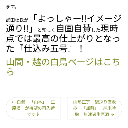
ます。
「よっしゃー!!イメージ
武田杜氏が
通り!!」
自画自賛
現時
と珍しく
した
点では最高の仕上がりとなっ
た『仕込み五号』！
山間・越の白鳥ページはこち
ら
←
白瀑 「山本」 生
山形正宗 袋採り直汲
原酒 が待望の再入荷
み 『雄町』 純米吟
です♪
醸 無濾過生原酒
→