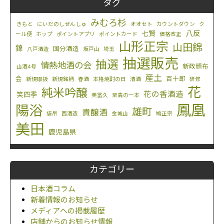
タグ
みむろ杉
きもと
にいだのしぜんしゅ
オオセト
カウントダウン
ク
八反
七賢
ール便
ホップ
ポイントアプリ
ポイントカード
価格改正
山形正宗
山田錦
錦
国分酒造
八戸酒造
坂戸山
埼玉
抽選販売
抽選
情熱地酒の会
新政頒布
山酒4号
産土
会
百十郎
新規取扱
新規銘柄
春酒
本格焼酎の日
清酒
研修
花
純米吟醸
花の香酒造
笑四季
美冨久
至高の一本
鳳凰
陽浴
雄町
貴醸酒
袋吊
西酒造
金城山
鳩正宗
美田
鹿児島県
カテゴリー
日本酒コラム
新着情報のお知らせ
メディアへの掲載履歴
店舗からのお知らせ情報