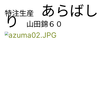
あらばし
特注生産
り
山田錦６０