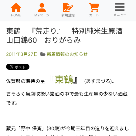
メニュー
HOME
MYページ
新規登録
カート
東鶴 『荒走り』 特別純米生原酒
山田錦60 おりがらみ
2011年3月27日
新着情報のお知らせ
『
東鶴
』
佐賀県の期待の星
(あずまづる)。
おそらく当店取扱い銘酒の中で最も生産量の少ない酒蔵
です。
蔵元「野中 保斉」(30歳)が今期三年目の造りを迎えまし