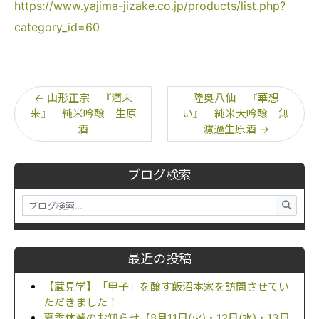
https://www.yajima-jizake.co.jp/products/list.php?
category_id=60
←
山形正宗 『酒未
陸奥八仙 『華想
来』 純米吟醸 生原
い』 純米大吟醸 無
酒
濾過生原酒
→
ブログ検索
最近の投稿
【蔵見学】「甲子」を醸す飯沼本家を訪問させてい
ただきました！
夏季休業のお知らせ【8月11日(火)・12日(水)・13日