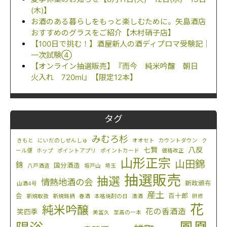
(木)】
お酒のある暮らしをもっと楽しむために。矢島酒店
おすすめのグラスをご紹介【木村硝子店】
【100日で挑む！】酒屋新人の酒ディプロマ受験記｜
一次試験④
【オンライン抽選販売】『而今 純米吟醸 朝日
火入れ 720ml』【限定12本】
タグ
みむろ杉
きもと
にいだのしぜんしゅ
オオセト
カウントダウン
ク
八反
七賢
ール便
ホップ
ポイントアプリ
ポイントカード
価格改正
山形正宗
山田錦
錦
国分酒造
八戸酒造
坂戸山
埼玉
抽選販売
抽選
情熱地酒の会
新政頒布
山酒4号
産土
会
百十郎
新規取扱
新規銘柄
春酒
本格焼酎の日
清酒
研修
花
純米吟醸
花の香酒造
笑四季
美冨久
至高の一本