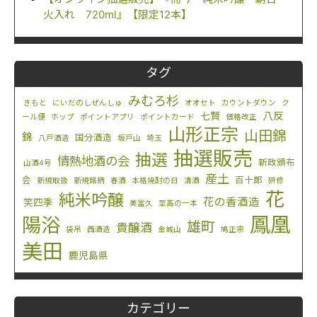
火入れ 720ml』【限定12本】
タグ
みむろ杉
きもと
にいだのしぜんしゅ
オオセト
カウントダウン
ク
八反
七賢
ール便
ホップ
ポイントアプリ
ポイントカード
価格改正
山形正宗
山田錦
錦
国分酒造
八戸酒造
坂戸山
埼玉
抽選販売
抽選
情熱地酒の会
新政頒布
山酒4号
産土
会
百十郎
新規取扱
新規銘柄
春酒
本格焼酎の日
清酒
研修
花
純米吟醸
花の香酒造
笑四季
美冨久
至高の一本
鳳凰
陽浴
雄町
貴醸酒
袋吊
西酒造
金城山
鳩正宗
美田
鹿児島県
カテゴリー