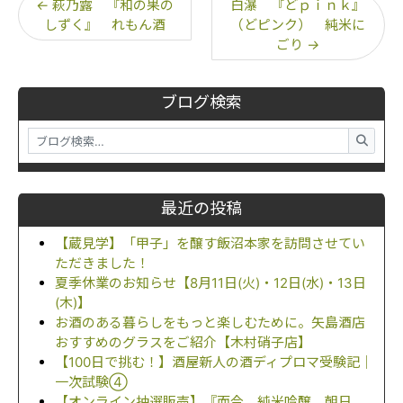
←
萩乃露 『和の果の
白瀑 『どｐｉｎｋ』
しずく』 れもん酒
（どピンク） 純米に
ごり
→
ブログ検索
最近の投稿
【蔵見学】「甲子」を醸す飯沼本家を訪問させてい
ただきました！
夏季休業のお知らせ【8月11日(火)・12日(水)・13日
(木)】
お酒のある暮らしをもっと楽しむために。矢島酒店
おすすめのグラスをご紹介【木村硝子店】
【100日で挑む！】酒屋新人の酒ディプロマ受験記｜
一次試験④
【オンライン抽選販売】『而今 純米吟醸 朝日