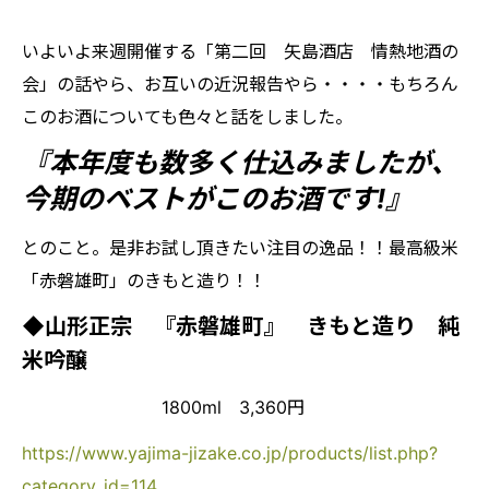
いよいよ来週開催する「第二回 矢島酒店 情熱地酒の
会」の話やら、お互いの近況報告やら・・・・もちろん
このお酒についても色々と話をしました。
『本年度も数多く仕込みましたが、
今期のベストがこのお酒です!』
とのこと。是非お試し頂きたい注目の逸品！！最高級米
「赤磐雄町」のきもと造り！！
◆山形正宗 『赤磐雄町』 きもと造り 純
米吟醸
1800ml 3,360円
https://www.yajima-jizake.co.jp/products/list.php?
category_id=114