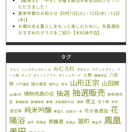
【蔵見学】「甲子」を醸す飯沼本家を訪問させてい
ただきました！
夏季休業のお知らせ【8月11日(火)・12日(水)・13日
(木)】
お酒のある暮らしをもっと楽しむために。矢島酒店
おすすめのグラスをご紹介【木村硝子店】
タグ
みむろ杉
きもと
にいだのしぜんしゅ
オオセト
カウントダウン
ク
八反
七賢
ール便
ホップ
ポイントアプリ
ポイントカード
価格改正
山形正宗
山田錦
錦
国分酒造
八戸酒造
坂戸山
埼玉
抽選販売
抽選
情熱地酒の会
新政頒布
山酒4号
産土
会
百十郎
新規取扱
新規銘柄
春酒
本格焼酎の日
清酒
研修
花
純米吟醸
花の香酒造
笑四季
美冨久
至高の一本
鳳凰
陽浴
雄町
貴醸酒
袋吊
西酒造
金城山
鳩正宗
美田