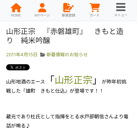
メニュー
HOME
MYページ
新規登録
カート
山形正宗 『赤磐雄町』 きもと造
り 純米吟醸
2011年4月15日
新着情報のお知らせ
「
山形正宗
」
山形地酒のエース
が昨年初挑
戦した「雄町 きもと仕込」が登場です！！
蔵元であり杜氏として指揮をとる水戸部朝信さんより電
話が鳴る♪