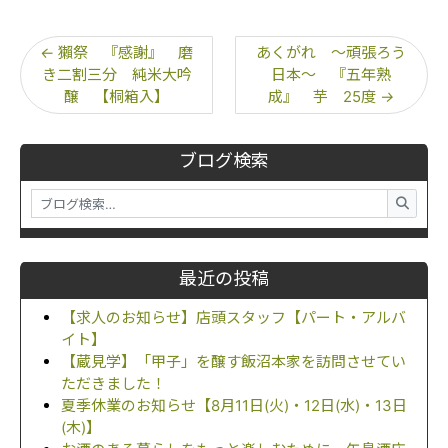
←
獺祭 『感謝』 磨
あくがれ ～頑張ろう
き二割三分 純米大吟
日本～ 『五年熟
醸 【桐箱入】
成』 芋 25度
→
ブログ検索
最近の投稿
【求人のお知らせ】店頭スタッフ【パート・アルバ
イト】
【蔵見学】「甲子」を醸す飯沼本家を訪問させてい
ただきました！
夏季休業のお知らせ【8月11日(火)・12日(水)・13日
(木)】