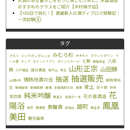
お酒のある暮らしをもっと楽しむために。矢島酒店
おすすめのグラスをご紹介【木村硝子店】
【100日で挑む！】酒屋新人の酒ディプロマ受験記｜
一次試験④
タグ
みむろ杉
きもと
にいだのしぜんしゅ
オオセト
カウントダウン
ク
八反
七賢
ール便
ホップ
ポイントアプリ
ポイントカード
価格改正
山形正宗
山田錦
錦
国分酒造
八戸酒造
坂戸山
埼玉
抽選販売
抽選
情熱地酒の会
新政頒布
山酒4号
産土
会
百十郎
新規取扱
新規銘柄
春酒
本格焼酎の日
清酒
研修
花
純米吟醸
花の香酒造
笑四季
美冨久
至高の一本
鳳凰
陽浴
雄町
貴醸酒
袋吊
西酒造
金城山
鳩正宗
美田
鹿児島県