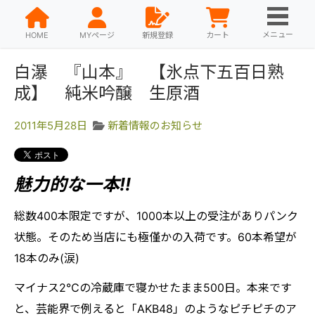
メニュー
HOME
MYページ
新規登録
カート
白瀑 『山本』 【氷点下五百日熟
成】 純米吟醸 生原酒
2011年5月28日
新着情報のお知らせ
魅力的な一本!!
総数400本限定ですが、1000本以上の受注がありパンク
状態。そのため当店にも極僅かの入荷です。60本希望が
18本のみ(涙)
マイナス2℃の冷蔵庫で寝かせたまま500日。本来です
と、芸能界で例えると「AKB48」のようなピチピチのア