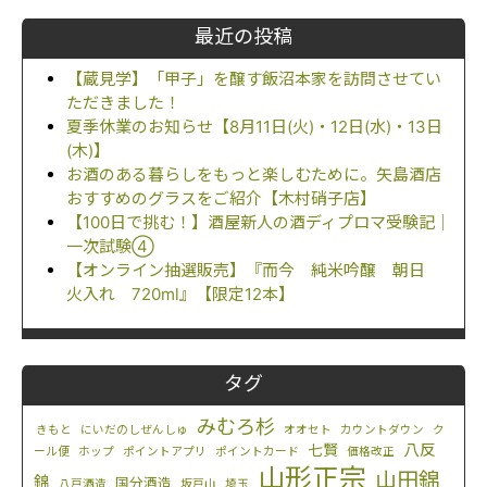
最近の投稿
【蔵見学】「甲子」を醸す飯沼本家を訪問させてい
ただきました！
夏季休業のお知らせ【8月11日(火)・12日(水)・13日
(木)】
お酒のある暮らしをもっと楽しむために。矢島酒店
おすすめのグラスをご紹介【木村硝子店】
【100日で挑む！】酒屋新人の酒ディプロマ受験記｜
一次試験④
【オンライン抽選販売】『而今 純米吟醸 朝日
火入れ 720ml』【限定12本】
タグ
みむろ杉
きもと
にいだのしぜんしゅ
オオセト
カウントダウン
ク
八反
七賢
ール便
ホップ
ポイントアプリ
ポイントカード
価格改正
山形正宗
山田錦
錦
国分酒造
八戸酒造
坂戸山
埼玉