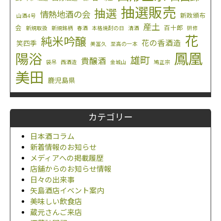
抽選販売
抽選
情熱地酒の会
新政頒布
山酒4号
産土
会
百十郎
新規取扱
新規銘柄
春酒
本格焼酎の日
清酒
研修
花
純米吟醸
花の香酒造
笑四季
美冨久
至高の一本
鳳凰
陽浴
雄町
貴醸酒
袋吊
西酒造
金城山
鳩正宗
美田
鹿児島県
カテゴリー
日本酒コラム
新着情報のお知らせ
メディアへの掲載履歴
店舗からのお知らせ情報
日々の出来事
矢島酒店イベント案内
美味しい飲食店
蔵元さんご来店