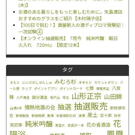
(木)】
お酒のある暮らしをもっと楽しむために。矢島酒店
おすすめのグラスをご紹介【木村硝子店】
【100日で挑む！】酒屋新人の酒ディプロマ受験記｜
一次試験④
【オンライン抽選販売】『而今 純米吟醸 朝日
火入れ 720ml』【限定12本】
タグ
みむろ杉
きもと
にいだのしぜんしゅ
オオセト
カウントダウン
ク
八反
七賢
ール便
ホップ
ポイントアプリ
ポイントカード
価格改正
山形正宗
山田錦
錦
国分酒造
八戸酒造
坂戸山
埼玉
抽選販売
抽選
情熱地酒の会
新政頒布
山酒4号
産土
会
百十郎
新規取扱
新規銘柄
春酒
本格焼酎の日
清酒
研修
花
純米吟醸
花の香酒造
笑四季
美冨久
至高の一本
鳳凰
陽浴