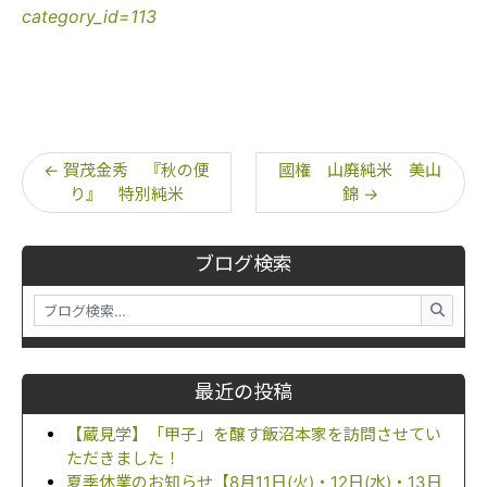
category_id=113
←
賀茂金秀 『秋の便
國権 山廃純米 美山
り』 特別純米
錦
→
ブログ検索
最近の投稿
【蔵見学】「甲子」を醸す飯沼本家を訪問させてい
ただきました！
夏季休業のお知らせ【8月11日(火)・12日(水)・13日