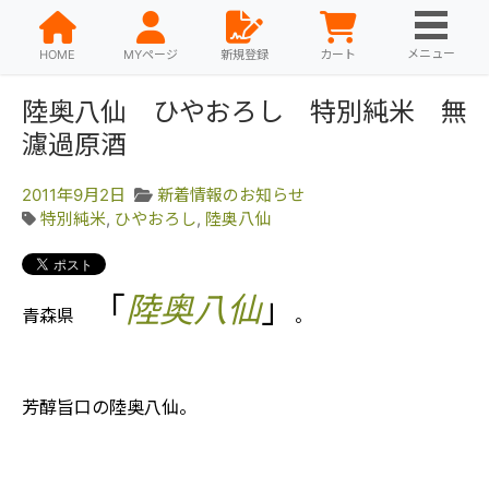
メニュー
HOME
MYページ
新規登録
カート
陸奥八仙 ひやおろし 特別純米 無
濾過原酒
2011年9月2日
新着情報のお知らせ
特別純米
,
ひやおろし
,
陸奥八仙
「
陸奥八仙
」
青森県
。
芳醇旨口の陸奥八仙。