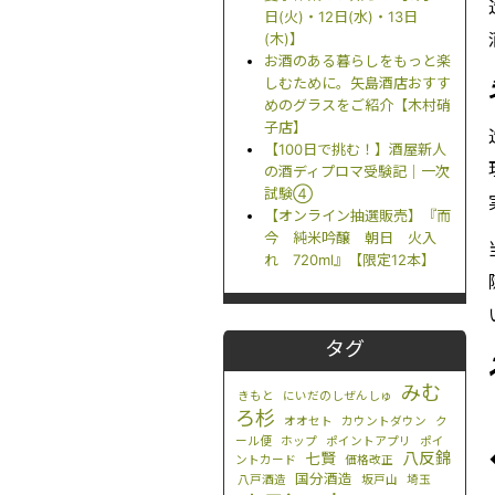
日(火)・12日(水)・13日
(木)】
お酒のある暮らしをもっと楽
しむために。矢島酒店おすす
めのグラスをご紹介【木村硝
子店】
【100日で挑む！】酒屋新人
の酒ディプロマ受験記｜一次
試験④
【オンライン抽選販売】『而
今 純米吟醸 朝日 火入
れ 720ml』【限定12本】
タグ
みむ
きもと
にいだのしぜんしゅ
ろ杉
オオセト
カウントダウン
ク
ール便
ホップ
ポイントアプリ
ポイ
八反錦
七賢
ントカード
価格改正
国分酒造
八戸酒造
坂戸山
埼玉