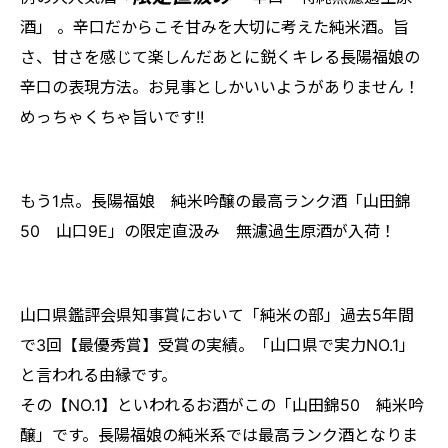
酒」 。辛口だからこそ甘みを大切に考えた純米酒。旨
さ、甘さを感じて楽しんだあとに鋭くキレる長陽福娘の
辛口の表現方法。お見事としかいいようがありません！
めっちゃくちゃ旨いです!!
もう1点。長陽福娘 純米吟醸の最高ランク酒「山田錦
50 山口9E」の限定直汲み 無濾過生原酒が入荷！
山口県鑑評会県知事賞において「純米の部」過去5年間
で3回【最優秀賞】受賞の実績。「山口県で実力NO.1」
と言われる由縁です。
その【NO.1】といわれるお酒がこの「山田錦50 純米吟
醸」です。長陽福娘の純米系では最高ランク酒となりま