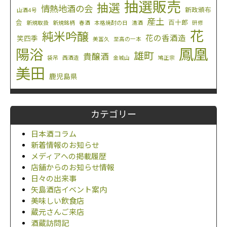
抽選販売
抽選
情熱地酒の会
新政頒布
山酒4号
産土
会
百十郎
新規取扱
新規銘柄
春酒
本格焼酎の日
清酒
研修
花
純米吟醸
花の香酒造
笑四季
美冨久
至高の一本
鳳凰
陽浴
雄町
貴醸酒
袋吊
西酒造
金城山
鳩正宗
美田
鹿児島県
カテゴリー
日本酒コラム
新着情報のお知らせ
メディアへの掲載履歴
店舗からのお知らせ情報
日々の出来事
矢島酒店イベント案内
美味しい飲食店
蔵元さんご来店
酒蔵訪問記