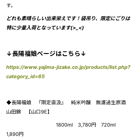
す。
どれも素晴らしい出来栄えです！袋吊り、限定にごりは
特に少量入荷となっています(>_<)
↓長陽福娘ページはこちら↓
https://www.yajima-jizake.co.jp/products/list.php?
category_id=65
◆長陽福娘 『限定直汲』 純米吟醸 無濾過生原酒
山田錦 【山口9E】
1800ml 3,780円 720ml
1,890円