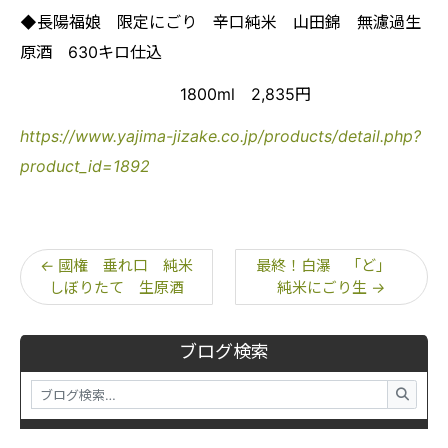
◆長陽福娘 限定にごり 辛口純米 山田錦 無濾過生
原酒 630キロ仕込
1800ml 2,835円
https://www.yajima-jizake.co.jp/products/detail.php?
product_id=1892
←
國権 垂れ口 純米
最終！白瀑 「ど」
しぼりたて 生原酒
純米にごり生
→
ブログ検索