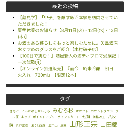
最近の投稿
【蔵見学】「甲子」を醸す飯沼本家を訪問させてい
ただきました！
夏季休業のお知らせ【8月11日(火)・12日(水)・13日
(木)】
お酒のある暮らしをもっと楽しむために。矢島酒店
おすすめのグラスをご紹介【木村硝子店】
【100日で挑む！】酒屋新人の酒ディプロマ受験記｜
一次試験④
【オンライン抽選販売】『而今 純米吟醸 朝日
火入れ 720ml』【限定12本】
タグ
みむろ杉
きもと
にいだのしぜんしゅ
オオセト
カウントダウン
ク
八反
七賢
ール便
ホップ
ポイントアプリ
ポイントカード
価格改正
山形正宗
山田錦
錦
国分酒造
八戸酒造
坂戸山
埼玉