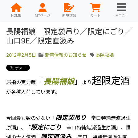
メニュー
HOME
MYページ
新規登録
カート
長陽福娘 限定袋吊り／限定にごり／
山口9E／限定直汲み
2012年2月5日
新着情報のお知らせ
長陽福娘
超限定酒
「
長陽福娘
」
より
屈指の実力蔵
が各種入荷しています。
限定袋吊り
今回最も数の少ない「
辛口特純無濾過生
限定にごり
原酒」、「
辛口特純無濾過生原酒」、恒
限定直汲み
例の大人気酒「
辛口 特純無濾過生原