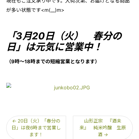
現在もご注文承り中です。入荷次第、お届けとなる商品
が多い状態です<m(__)m>
「3月20日（火） 春分の
日」は元気に営業中！
（9時～18時までの短縮営業となります）
←
20日（火）「春分の
山形正宗 『酒未
日」は夜6時まで営業し
来』 純米吟醸 生原
ます！
酒
→