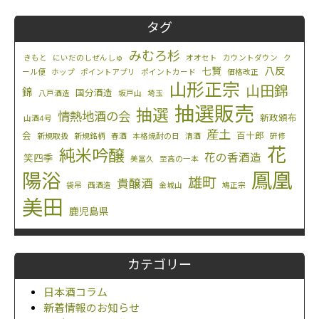
タグ
みむろ杉
きもと
にいだのしぜんしゅ
オオセト
カウントダウン
ク
八反
七賢
ール便
ホップ
ポイントアプリ
ポイントカード
価格改正
山形正宗
山田錦
錦
国分酒造
八戸酒造
坂戸山
埼玉
抽選販売
抽選
情熱地酒の会
新政頒布
山酒4号
産土
会
百十郎
新規取扱
新規銘柄
春酒
本格焼酎の日
清酒
研修
花
純米吟醸
花の香酒造
笑四季
美冨久
至高の一本
鳳凰
陽浴
雄町
貴醸酒
袋吊
西酒造
金城山
鳩正宗
美田
鹿児島県
カテゴリー
日本酒コラム
新着情報のお知らせ