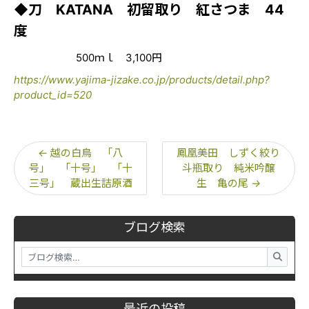
◆刀 KATANA 初留取り 紅さつま 44
度
500ｍｌ 3,100円
https://www.yajima-jizake.co.jp/products/detail.php?
product_id=520
←
越の白鳥 「八
鳳凰美田 しずく絞り
号」 「十号」 「十
斗瓶取り 純米吟醸
三号」 蔵出生詰原酒
生 亀の尾
→
ブログ検索
最近の投稿