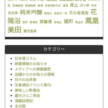
産土
会
百十郎
新規取扱
新規銘柄
春酒
本格焼酎の日
清酒
研修
花
純米吟醸
花の香酒造
笑四季
美冨久
至高の一本
鳳凰
陽浴
雄町
貴醸酒
袋吊
西酒造
金城山
鳩正宗
美田
鹿児島県
カテゴリー
日本酒コラム
新着情報のお知らせ
メディアへの掲載履歴
店舗からのお知らせ情報
日々の出来事
矢島酒店イベント案内
美味しい飲食店
蔵元さんご来店
酒蔵訪問記
未分類