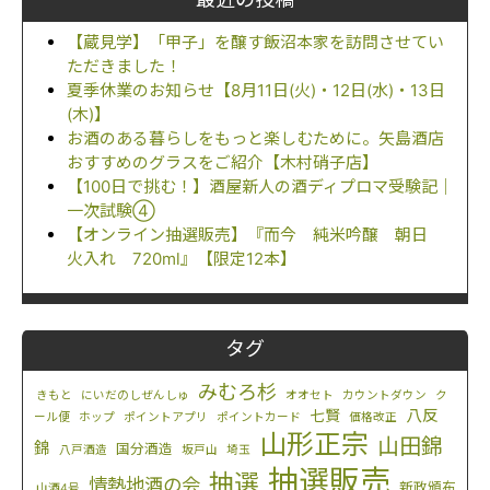
【蔵見学】「甲子」を醸す飯沼本家を訪問させてい
ただきました！
夏季休業のお知らせ【8月11日(火)・12日(水)・13日
(木)】
お酒のある暮らしをもっと楽しむために。矢島酒店
おすすめのグラスをご紹介【木村硝子店】
【100日で挑む！】酒屋新人の酒ディプロマ受験記｜
一次試験④
【オンライン抽選販売】『而今 純米吟醸 朝日
火入れ 720ml』【限定12本】
タグ
みむろ杉
きもと
にいだのしぜんしゅ
オオセト
カウントダウン
ク
八反
七賢
ール便
ホップ
ポイントアプリ
ポイントカード
価格改正
山形正宗
山田錦
錦
国分酒造
八戸酒造
坂戸山
埼玉
抽選販売
抽選
情熱地酒の会
新政頒布
山酒4号