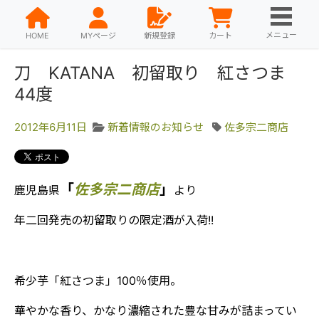
メニュー
HOME
MYページ
新規登録
カート
刀 KATANA 初留取り 紅さつま
44度
2012年6月11日
新着情報のお知らせ
佐多宗二商店
「
佐多宗二商店
」
鹿児島県
より
年二回発売の初留取りの限定酒が入荷!!
希少芋「紅さつま」100％使用。
華やかな香り、かなり濃縮された豊な甘みが詰まってい