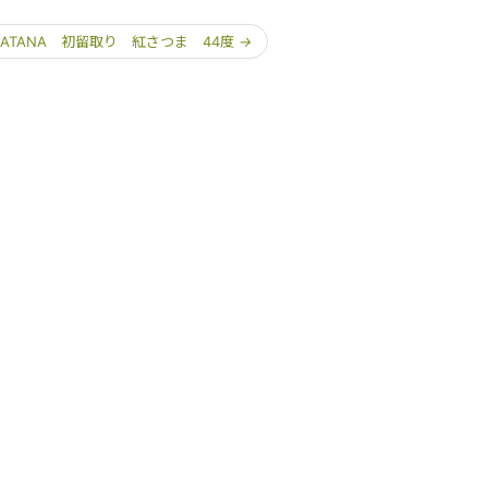
KATANA 初留取り 紅さつま 44度
→