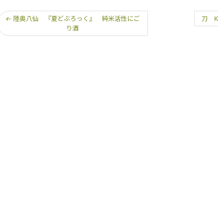
←
陸奥八仙 『夏どぶろっく』 純米活性にご
刀 
り酒