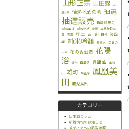
山形正宗
山田錦
山
抽選
情熱地酒の会
酒4号
抽選販売
新政頒布会
新規取扱
新規銘柄
春酒
本格焼酎の
産土
笑四
百十郎
日
清酒
研修
純米吟醸
季
美冨久
至高の
花陽
花の香酒造
一本
浴
貴醸酒
袋吊
西酒造
金城
鳳凰美
雄町
山
鳩正宗
田
鹿児島県
カテゴリー
日本酒コラム
新着情報のお知らせ
メディアへの掲載履歴