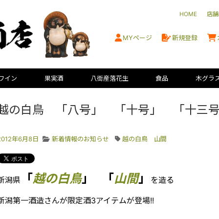
HOME
店舗
MYページ
新規登録
ワイン
果実酒
八街産落花生
食品
木グラ
越の白鳥 「八号」 「十号」 「十三
2012年6月8日
新着情報のお知らせ
越の白鳥 山間
「
越の白鳥
」
「
山間
」
新潟県
を造る
新潟第一酒造さんが限定酒3アイテムが登場!!