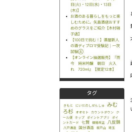
日(火)・12日(水)・13日
(木)】
お酒のある暮らしをもっと楽
しむために。矢島酒店おすす
めのグラスをご紹介【木村硝
子店】
【100日で挑む！】酒屋新人
の酒ディプロマ受験記｜一次
試験④
【オンライン抽選販売】『而
今 純米吟醸 朝日 火入
れ 720ml』【限定12本】
タグ
みむ
きもと
にいだのしぜんしゅ
ろ杉
オオセト
カウントダウン
ク
ール便
ホップ
ポイントアプリ
ポイ
八反錦
七賢
ントカード
価格改正
国分酒造
八戸酒造
坂戸山
埼玉