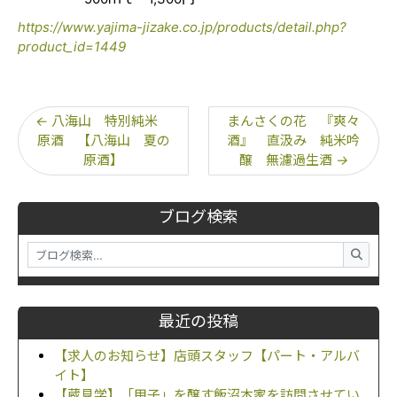
https://www.yajima-jizake.co.jp/products/detail.php?
product_id=1449
←
八海山 特別純米
まんさくの花 『爽々
原酒 【八海山 夏の
酒』 直汲み 純米吟
原酒】
醸 無濾過生酒
→
ブログ検索
最近の投稿
【求人のお知らせ】店頭スタッフ【パート・アルバ
イト】
【蔵見学】「甲子」を醸す飯沼本家を訪問させてい