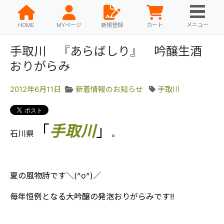
メニュー
HOME
MYページ
新規登録
カート
手取川 『あらばしり』 吟醸生酒
おりがらみ
2012年6月11日
新着情報のお知らせ
手取川
「
手取川
」
石川県
。
夏の風物詩です＼(^o^)／
毎年恒例となる大吟醸の発泡おりがらみです!!