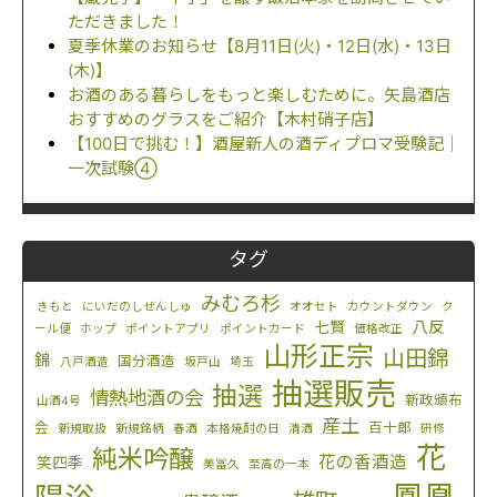
ただきました！
夏季休業のお知らせ【8月11日(火)・12日(水)・13日
(木)】
お酒のある暮らしをもっと楽しむために。矢島酒店
おすすめのグラスをご紹介【木村硝子店】
【100日で挑む！】酒屋新人の酒ディプロマ受験記｜
一次試験④
タグ
みむろ杉
きもと
にいだのしぜんしゅ
オオセト
カウントダウン
ク
八反
七賢
ール便
ホップ
ポイントアプリ
ポイントカード
価格改正
山形正宗
山田錦
錦
国分酒造
八戸酒造
坂戸山
埼玉
抽選販売
抽選
情熱地酒の会
新政頒布
山酒4号
産土
会
百十郎
新規取扱
新規銘柄
春酒
本格焼酎の日
清酒
研修
花
純米吟醸
花の香酒造
笑四季
美冨久
至高の一本