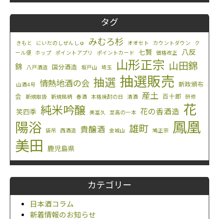
タグ
みむろ杉
きもと
にいだのしぜんしゅ
オオセト
カウントダウン
ク
八反
七賢
ール便
ホップ
ポイントアプリ
ポイントカード
価格改正
山形正宗
山田錦
錦
国分酒造
八戸酒造
坂戸山
埼玉
抽選販売
抽選
情熱地酒の会
新政頒布
山酒4号
産土
会
百十郎
新規取扱
新規銘柄
春酒
本格焼酎の日
清酒
研修
花
純米吟醸
花の香酒造
笑四季
美冨久
至高の一本
鳳凰
陽浴
雄町
貴醸酒
袋吊
西酒造
金城山
鳩正宗
美田
鹿児島県
カテゴリー
日本酒コラム
新着情報のお知らせ