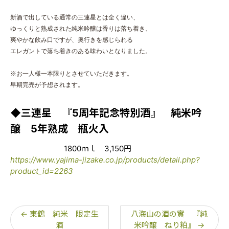
新酒で出している通常の三連星とは全く違い、
ゆっくりと熟成された
純米吟醸は香りは落ち着き、
爽やかな飲み口ですが、奥行きを感じ
られる
エレガントで落ち着きのある味わいとなりました。
※お一人様一本限りとさせていただきます。
早期完売が予想されます。
◆三連星 『5周年記念特別酒』 純米吟
醸 5年熟成 瓶火入
1800ｍｌ 3,150円
https://www.yajima-jizake.co.jp/products/detail.php?
product_id=2263
←
東鶴 純米 限定生
八海山の酒の實 『純
酒
米吟醸 ねり粕』
→