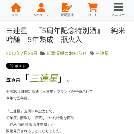
メニュー
HOME
MYページ
新規登録
カート
三連星 『5周年記念特別酒』 純米
吟醸 5年熟成 瓶火入
2012年7月26日
新着情報のお知らせ
三連星
「
三連星
」
滋賀県
。
全国30店舗限定流通『三連星』ブランドが発売されて
今年で五年目。
『三連星』五周年を記念して、
初年度に醸造し、貯蔵していた特別な商品
「純米吟醸 渡船 五年熟成」が
限定発売されることになりました。