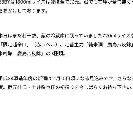
23BYは1800mlサイズはほぼ全て完売。蔵でも在庫が全て無
をおかけしております。
本日はまだ若干数、蔵の冷蔵庫に残っていました720mlサイ
「限定超辛口」（赤ラベル）、定番主力「純米酒 廣島八反錦
米吟醸 廣島八反錦」の3種類。
平成24酒造年度の新酒は11月10日頃になる見込みです。さら
度。蔵元杜氏・土井鉄也氏の初搾りを今しばらくお待ち下さい