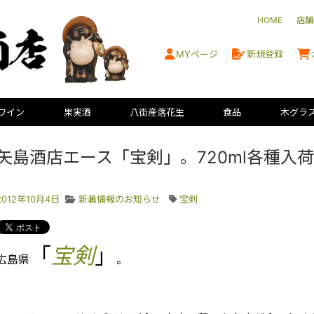
HOME
店舗
MYページ
新規登録
ワイン
果実酒
八街産落花生
食品
木グラ
矢島酒店エース「宝剣」。720ml各種入
2012年10月4日
新着情報のお知らせ
宝剣
「
宝剣
」
広島県
。