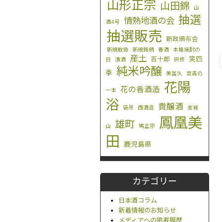
山形正宗
山田錦
山
抽選
情熱地酒の会
酒4号
抽選販売
新政頒布会
新規取扱
新規銘柄
春酒
本格焼酎の
産土
笑四
百十郎
日
清酒
研修
純米吟醸
季
美冨久
至高の
花陽
花の香酒造
一本
浴
貴醸酒
袋吊
西酒造
金城
鳳凰美
雄町
山
鳩正宗
田
鹿児島県
カテゴリー
日本酒コラム
新着情報のお知らせ
メディアへの掲載履歴