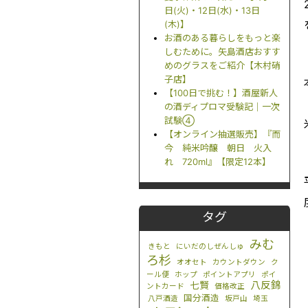
日(火)・12日(水)・13日
(木)】
お酒のある暮らしをもっと楽
しむために。矢島酒店おすす
めのグラスをご紹介【木村硝
子店】
【100日で挑む！】酒屋新人
の酒ディプロマ受験記｜一次
試験④
【オンライン抽選販売】『而
今 純米吟醸 朝日 火入
れ 720ml』【限定12本】
タグ
みむ
きもと
にいだのしぜんしゅ
ろ杉
オオセト
カウントダウン
ク
ール便
ホップ
ポイントアプリ
ポイ
八反錦
七賢
ントカード
価格改正
国分酒造
八戸酒造
坂戸山
埼玉