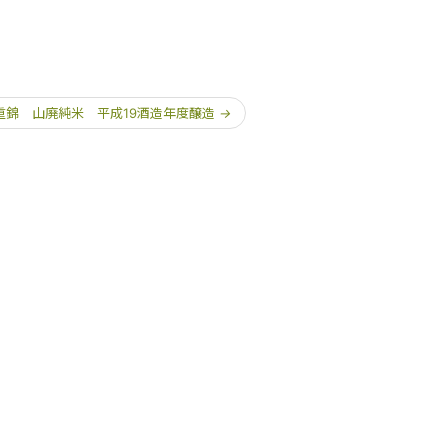
重錦 山廃純米 平成19酒造年度醸造
→