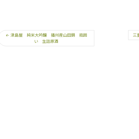
←
津島屋 純米大吟醸 播州産山田錦 瓶囲
三
い 生詰原酒