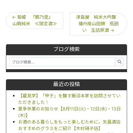
←
菊姫 『鶴乃里』
津島屋 純米大吟醸
山廃純米 ≪限定酒≫
播州産山田錦 瓶囲
い 生詰原酒
→
ブログ検索
最近の投稿
【蔵見学】「甲子」を醸す飯沼本家を訪問させてい
ただきました！
夏季休業のお知らせ【8月11日(火)・12日(水)・13日
(木)】
お酒のある暮らしをもっと楽しむために。矢島酒店
おすすめのグラスをご紹介【木村硝子店】