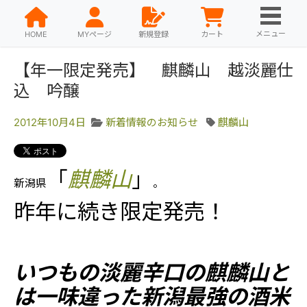
メニュー
HOME
MYページ
新規登録
カート
【年一限定発売】 麒麟山 越淡麗仕
込 吟醸
2012年10月4日
新着情報のお知らせ
麒麟山
「
麒麟山
」
新潟県
。
昨年に続き限定発売！
いつもの淡麗辛口の麒麟山と
は一味違った新潟最強の酒米