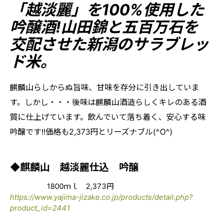
「越淡麗」を100%使用した
吟醸酒!山田錦と五百万石を
交配させた新潟のサラブレッ
ド米。
麒麟山らしからぬ旨味、甘味を存分に引き出していま
す。しかし・・・後味は麒麟山酒造らしくキレのある酒
質に仕上げています。飲んでいて落ち着く、安心する味
吟醸です!!価格も2,373円とリーズナブル(^O^)
◆麒麟山 越淡麗仕込 吟醸
1800ｍｌ 2,373円
https://www.yajima-jizake.co.jp/products/detail.php?
product_id=2441