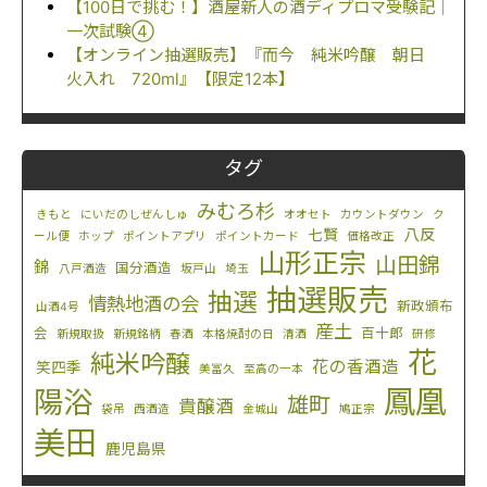
【100日で挑む！】酒屋新人の酒ディプロマ受験記｜
一次試験④
【オンライン抽選販売】『而今 純米吟醸 朝日
火入れ 720ml』【限定12本】
タグ
みむろ杉
きもと
にいだのしぜんしゅ
オオセト
カウントダウン
ク
八反
七賢
ール便
ホップ
ポイントアプリ
ポイントカード
価格改正
山形正宗
山田錦
錦
国分酒造
八戸酒造
坂戸山
埼玉
抽選販売
抽選
情熱地酒の会
新政頒布
山酒4号
産土
会
百十郎
新規取扱
新規銘柄
春酒
本格焼酎の日
清酒
研修
花
純米吟醸
花の香酒造
笑四季
美冨久
至高の一本
鳳凰
陽浴
雄町
貴醸酒
袋吊
西酒造
金城山
鳩正宗
美田
鹿児島県